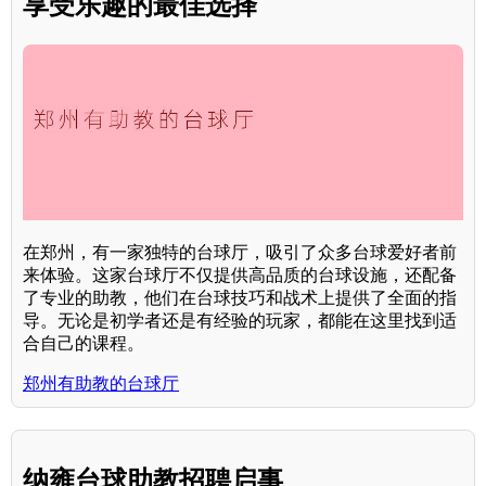
享受乐趣的最佳选择
在郑州，有一家独特的台球厅，吸引了众多台球爱好者前
来体验。这家台球厅不仅提供高品质的台球设施，还配备
了专业的助教，他们在台球技巧和战术上提供了全面的指
导。无论是初学者还是有经验的玩家，都能在这里找到适
合自己的课程。
郑州有助教的台球厅
纳雍台球助教招聘启事