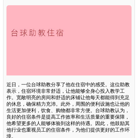
近日，一位台球助教分享了他在住宿中的感受。这位助教
表示，住宿环境非常舒适，让他能够全身心投入教学工
作。宽敞明亮的房间和舒适的床铺让他每天都能得到充足
的休息，确保精力充沛。此外，周围的便利设施也让他的
生活更加便利，饮食、购物都非常方便。台球助教认为，
良好的住宿条件是提高工作效率和生活质量的重要保障，
他希望更多的人能够体验到这样的待遇。因此，他鼓励其
他行业也重视员工的住宿条件，为他们提供更好的工作环
境。