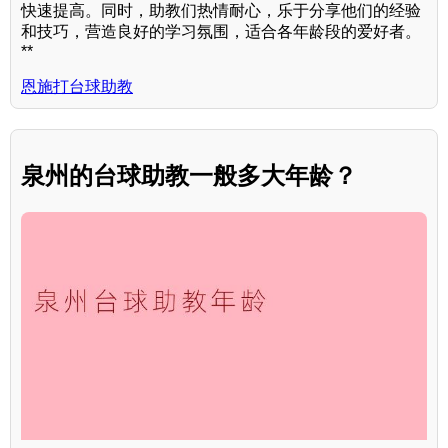
快速提高。同时，助教们热情耐心，乐于分享他们的经验
和技巧，营造良好的学习氛围，适合各年龄段的爱好者。
**
恩施打台球助教
泉州的台球助教一般多大年龄？