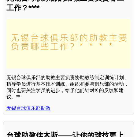
工作？****
无锡台球俱乐部的助教主要负责协助教练制定训练计划、
指导学员进行基本技术训练、组织和参与俱乐部的活动，
同时也要关注学员的进步，给予他们针对X 的反馈和建
议。**
无锡台球俱乐部助教
台球助教佳木斯——让你的球技更上