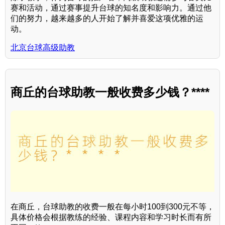
赛和活动，通过赛事提升台球的知名度和影响力。通过他
们的努力，越来越多的人开始了解并喜爱这项优雅的运
动。
北京台球高级助教
商丘的台球助教一般收费多少钱？****
在商丘，台球助教的收费一般在每小时100到300元不等，
具体价格会根据教练的经验、课程内容和学习时长而有所