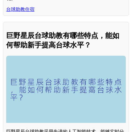
台球助教住宿
巨野星辰台球助教有哪些特点，能如
何帮助新手提高台球水平？
巨野星辰台球助教采用先进的人工智能技术，能够实时分