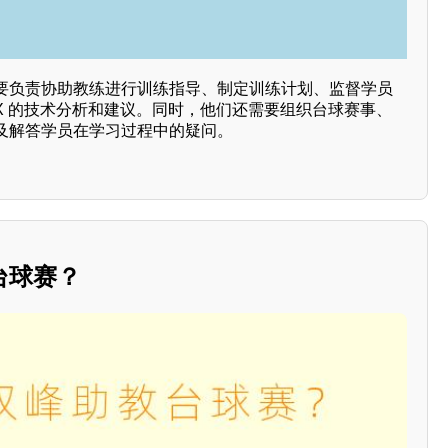
要负责协助教练进行训练指导、制定训练计划、监督学员
X 的技术分析和建议。同时，他们还需要组织台球赛事、
及解答学员在学习过程中的疑问。
台球赛？