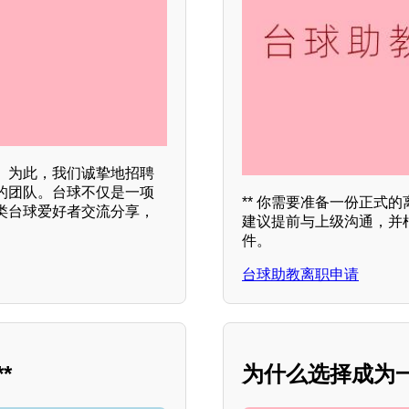
。为此，我们诚挚地招聘
的团队。台球不仅是一项
** 你需要准备一份正式
类台球爱好者交流分享，
建议提前与上级沟通，并
件。
台球助教离职申请
*
为什么选择成为一