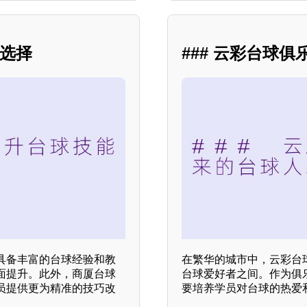
新选择
### 云彩台球
具备丰富的台球经验和教
在繁华的城市中，云彩台
面提升。此外，商厦台球
台球爱好者之间。作为俱
员提供更为精准的技巧改
要培养学员对台球的热爱