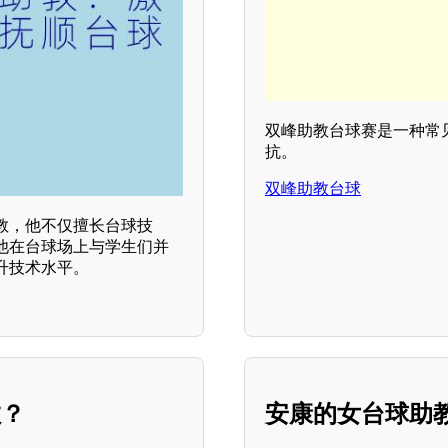
双峰助教台球赛是一种常
抗。
双峰助教台球
教，他不仅擅长台球技
他在台球场上与学生们并
升技术水平。
教？
安康的女台球助教