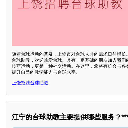
随着台球运动的普及，上饶市对台球人才的需求日益增长
台球助教，欢迎热爱台球、具有一定基础的朋友加入我们
技巧运动，更是一种社交活动。在这里，您将有机会与各
提升自己的教学能力与台球水平。
上饶招聘台球助教
江宁的台球助教主要提供哪些服务？***