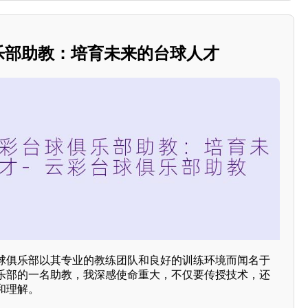
俱乐部助教：培育未来的台球人才
球俱乐部以其专业的教练团队和良好的训练环境而闻名于
乐部的一名助教，我深感使命重大，不仅要传授技术，还
和理解。