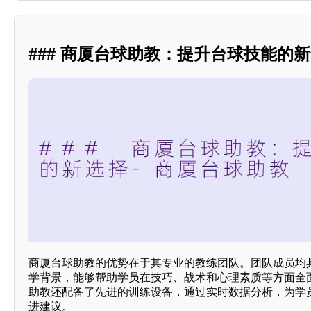
### 商厦台球助教：提升台球技能的
商厦台球助教的优势在于其专业的教练团队。团队成员均
学背景，能够帮助学员在技巧、战术和心理素质等方面全
助教还配备了先进的训练设备，通过实时数据分析，为学
进建议。