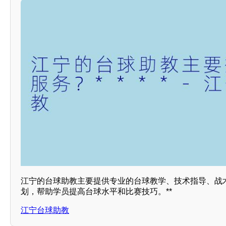
江宁的台球助教主要提供专业的台球教学、技术指导、战术
划，帮助学员提高台球水平和比赛技巧。**
江宁台球助教