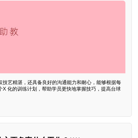
仅技艺精湛，还具备良好的沟通能力和耐心，能够根据每
个X 化的训练计划，帮助学员更快地掌握技巧，提高台球