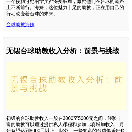
一个接触过她的学员都深受鼓舞，激励他们在台球的道路
上不断前行。海妹，这位魅力十足的助教，正在用自己的
行动改变着台球的未来。
台球助教海妹
无锡台球助教收入分析：前景与挑战
初级的台球助教收入一般在3000至5000元之间，经验丰
富的助教可以通过提供私人课程和参加比赛增加收入，月
薪有望达到8000元以上。此外，一些知名的台球俱乐部也