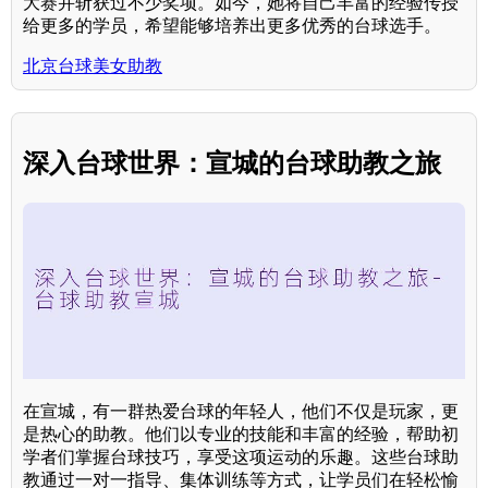
大赛并斩获过不少奖项。如今，她将自己丰富的经验传授
给更多的学员，希望能够培养出更多优秀的台球选手。
北京台球美女助教
深入台球世界：宣城的台球助教之旅
在宣城，有一群热爱台球的年轻人，他们不仅是玩家，更
是热心的助教。他们以专业的技能和丰富的经验，帮助初
学者们掌握台球技巧，享受这项运动的乐趣。这些台球助
教通过一对一指导、集体训练等方式，让学员们在轻松愉