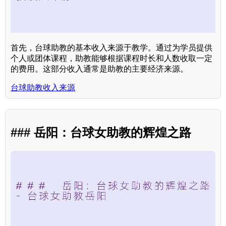
首先，台球助教的基本收入来源于教学。通过为学员提供
个人或团体课程，助教能够根据课程时长和人数收取一定
的费用。这部分收入通常是助教的主要经济来源。
台球助教收入来源
### 岳阳：台球女助教的辉煌之路