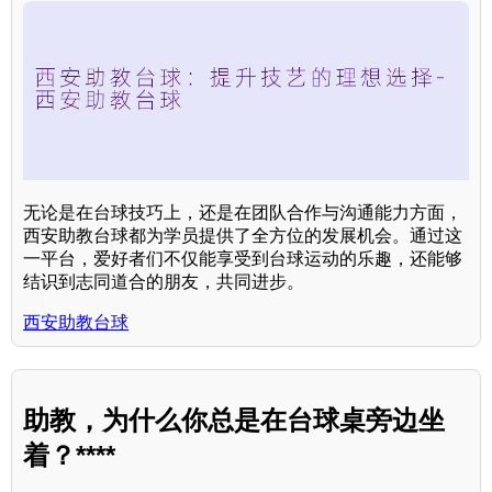
无论是在台球技巧上，还是在团队合作与沟通能力方面，
西安助教台球都为学员提供了全方位的发展机会。通过这
一平台，爱好者们不仅能享受到台球运动的乐趣，还能够
结识到志同道合的朋友，共同进步。
西安助教台球
助教，为什么你总是在台球桌旁边坐
着？****