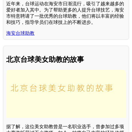
近年来，台球运动在海安市日渐流行，吸引了越来越多的
爱好者加入其中。为了帮助更多的人提升台球技艺，海安
市特意聘请了一批优秀的台球助教，他们将以丰富的经验
和技巧，指导学员们在球技上的不断进步。
海安台球助教
北京台球美女助教的故事
据了解，这位美女助教曾是一名职业选手，曾参加过多项