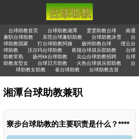
台球助教首页
台球助教湘潭
雯雯助教台球
南通
兼职台球助教
东莞台球兼职助教
台球助教沐雪
台
球助教国家
打台球助教阿姨
扬州助教台球
缙云台
球助教
沃尔玛台球助教
夜猫台球俱乐部助教
台球
助教常熟
扬州kk台球助教
尖山台球助教招聘
台球
助教发型女
台球日方助教
火热台球俱乐部助教
台
球助教女助教
崔台球助教
台球助教吉首
湘潭台球助教兼职
寮步台球助教的主要职责是什么？****