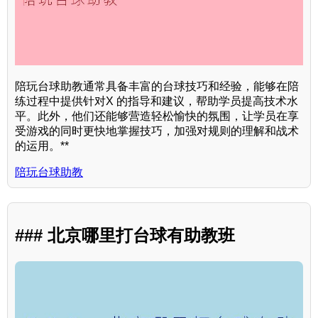
陪玩台球助教通常具备丰富的台球技巧和经验，能够在陪
练过程中提供针对X 的指导和建议，帮助学员提高技术水
平。此外，他们还能够营造轻松愉快的氛围，让学员在享
受游戏的同时更快地掌握技巧，加强对规则的理解和战术
的运用。**
陪玩台球助教
### 北京哪里打台球有助教班