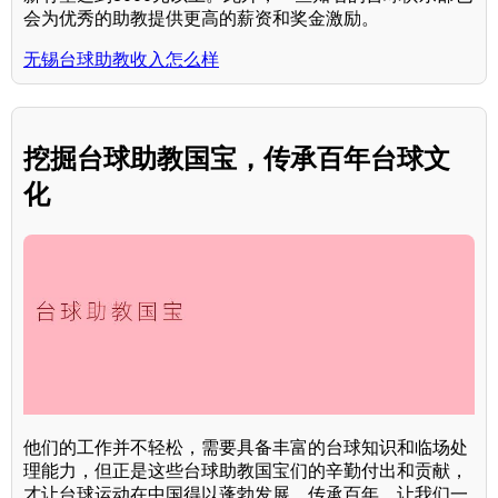
会为优秀的助教提供更高的薪资和奖金激励。
无锡台球助教收入怎么样
挖掘台球助教国宝，传承百年台球文
化
他们的工作并不轻松，需要具备丰富的台球知识和临场处
理能力，但正是这些台球助教国宝们的辛勤付出和贡献，
才让台球运动在中国得以蓬勃发展，传承百年。让我们一