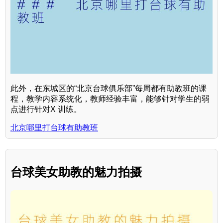
此外，在东城区的“北京台球俱乐部”每周都有助教班的课
程，教学内容系统化，教师经验丰富，能够针对学生的弱
点进行针对X 训练。
北京哪里打台球有助教班
台球美女助教的魅力拍摄