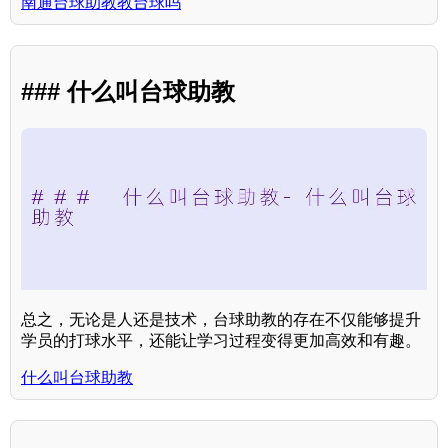
南通台球助教教台球吗
### 什么叫台球助教
总之，无论是人还是技术，台球助教的存在不仅能够提升
学员的打球水平，还能让学习过程变得更加高效和有趣。
什么叫台球助教