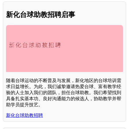
新化台球助教招聘启事
随着台球运动的不断普及与发展，新化地区的台球培训需
求日益增长。为此，我们诚挚邀请热爱台球、富有教学经
验的人士加入我们的团队，担任台球助教。我们希望找到
具备扎实基本功、良好沟通能力的候选人，协助教学并帮
助学员提升技艺。
新化台球助教招聘