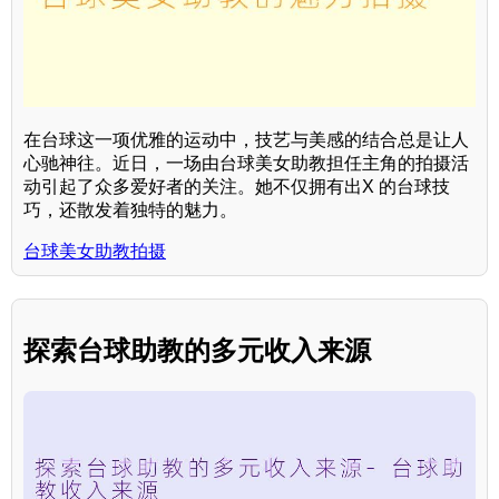
在台球这一项优雅的运动中，技艺与美感的结合总是让人
心驰神往。近日，一场由台球美女助教担任主角的拍摄活
动引起了众多爱好者的关注。她不仅拥有出X 的台球技
巧，还散发着独特的魅力。
台球美女助教拍摄
探索台球助教的多元收入来源