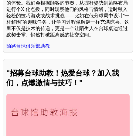
的体验。我们会根据顾客的节奏，从握杆姿势到策略布局
进行个X 化点拨，同时观察他们的风格与情绪，适时融入
轻松的技巧游戏或战术挑战——比如在低分球局中设计“一
杆解围”的趣味任务，让学习过程像解谜一样充满惊喜。这
里不仅是技术的传递，更是一个让陌生人在台球桌边通过
默契击掌、悄然打破距离感的社交空间。
陌路台球俱乐部助教
"招募台球助教！热爱台球？加入我
们，点燃激情与技巧！"