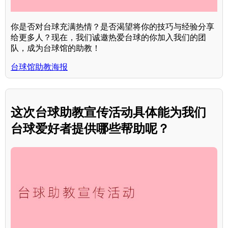
你是否对台球充满热情？是否渴望将你的技巧与经验分享
给更多人？现在，我们诚邀热爱台球的你加入我们的团
队，成为台球馆的助教！
台球馆助教海报
这次台球助教宣传活动具体能为我们
台球爱好者提供哪些帮助呢？