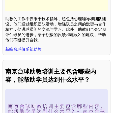
助教的工作不仅限于技术指导，还包括心理辅导和团队建
设。他们通过组织团队活动，增强队员之间的默契与合作
精神，促进球员间的交流与学习。此外，助教们也会定期
评估球员的进步，给予积极的反馈和建设X 的建议，帮助
他们不断提升自我。
新峰台球俱乐部助教
南京台球助教培训主要包含哪些内
容，能帮助学员达到什么水平？