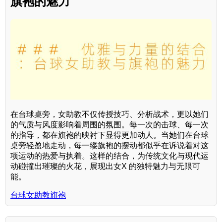
旗袍的魅力
在台球桌旁，女助教不仅传授技巧、分析战术，更以她们
的气质与风度影响着周围的氛围。每一次的击球、每一次
的指导，都在旗袍的映衬下显得更加动人。当她们在台球
桌旁轻盈地走动，每一缕旗袍的摆动都似乎在诉说着对这
项运动的热爱与执着。这样的结合，为传统文化与现代运
动碰撞出璀璨的火花，展现出女X 的独特魅力与无限可
能。
台球女助教旗袍