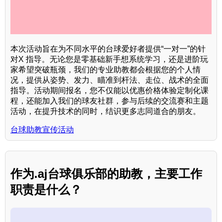
本次活动旨在为不同水平的台球爱好者提供“一对一”的针
对X 指导。无论您是零基础新手想系统学习，还是进阶玩
家希望突破瓶颈，我们的专业助教都会根据您的个人情
况，提供从姿势、发力、瞄准到杆法、走位、战术的全面
指导。活动期间报名，您不仅能以优惠价格体验定制化课
程，还能加入我们的球友社群，参与后续的交流赛和主题
活动，在提升技术的同时，结识更多志同道合的朋友。
台球助教宣传活动
作为.aj台球俱乐部的助教，主要工作
职责是什么？