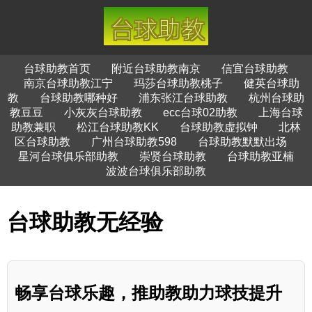
台球助教首页
附近台球助教南京
信宜台球助教
南京台球助教江宁
玛莎台球助教桃子
健英台球助
教
台球助教哪种好
浦东张江台球助教
杭州台球助
教豆豆
小灰灰台球助教
ecc台球02助教
上海台球
助教兼职
松江台球助教KK
台球助教虚拟钟
北林
区台球助教
广州台球助教598
台球助教默默出场
星河台球俱乐部助教
崇贤台球助教
台球助教亚楠
波波台球俱乐部助教
台球助教无经验
畅享台球乐趣，推助教助力球技提升