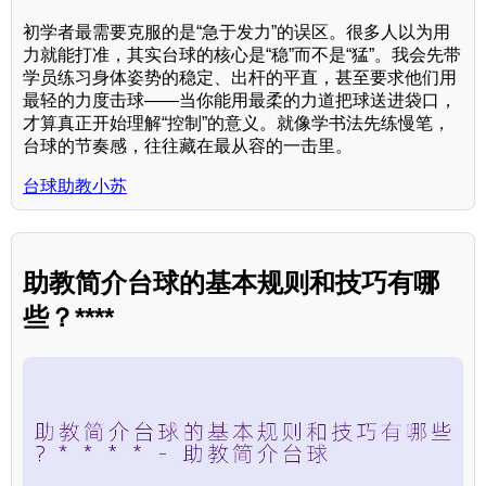
初学者最需要克服的是“急于发力”的误区。很多人以为用
力就能打准，其实台球的核心是“稳”而不是“猛”。我会先带
学员练习身体姿势的稳定、出杆的平直，甚至要求他们用
最轻的力度击球——当你能用最柔的力道把球送进袋口，
才算真正开始理解“控制”的意义。就像学书法先练慢笔，
台球的节奏感，往往藏在最从容的一击里。
台球助教小苏
助教简介台球的基本规则和技巧有哪
些？****