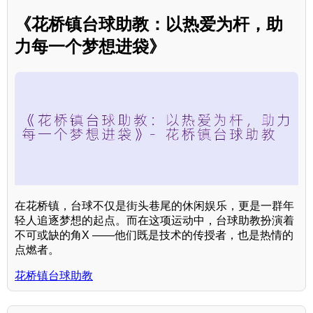
《花桥镇台球助教：以热爱为杆，助
力每一个梦想进袋》
在花桥镇，台球不仅是街头巷尾的休闲娱乐，更是一群年
轻人追逐梦想的起点。而在这项运动中，台球助教扮演着
不可或缺的角X ——他们既是技术的传授者，也是热情的
点燃者。
花桥镇台球助教