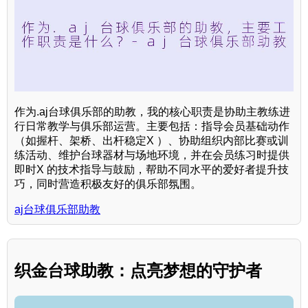
作为.aj台球俱乐部的助教，我的核心职责是协助主教练进
行日常教学与俱乐部运营。主要包括：指导会员基础动作
（如握杆、架桥、出杆稳定X ）、协助组织内部比赛或训
练活动、维护台球器材与场地环境，并在会员练习时提供
即时X 的技术指导与鼓励，帮助不同水平的爱好者提升技
巧，同时营造积极友好的俱乐部氛围。
aj台球俱乐部助教
织金台球助教：点亮梦想的守护者