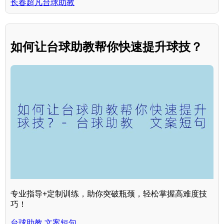
长春超凡台球助教
如何让台球助教帮你快速提升球技？
专业指导+定制训练，助你突破瓶颈，轻松掌握高难度技
巧！
台球助教 文案短句