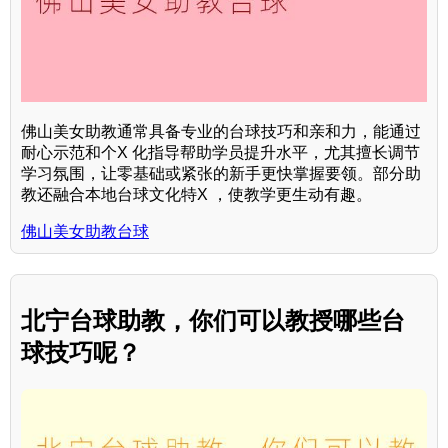
佛山美女助教通常具备专业的台球技巧和亲和力，能通过
耐心示范和个X 化指导帮助学员提升水平，尤其擅长调节
学习氛围，让零基础或紧张的新手更快掌握要领。部分助
教还融合本地台球文化特X ，使教学更生动有趣。
佛山美女助教台球
北宁台球助教，你们可以教授哪些台
球技巧呢？