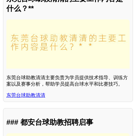
什么？**
东莞台球助教清清主要负责为学员提供技术指导、训练方
案以及赛事分析，帮助学员提高台球水平和比赛技巧。
东莞台球助教清清
### 都安台球助教招聘启事