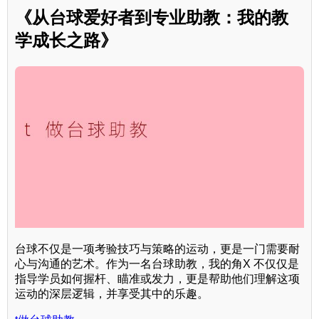
《从台球爱好者到专业助教：我的教
学成长之路》
台球不仅是一项考验技巧与策略的运动，更是一门需要耐
心与沟通的艺术。作为一名台球助教，我的角X 不仅仅是
指导学员如何握杆、瞄准或发力，更是帮助他们理解这项
运动的深层逻辑，并享受其中的乐趣。