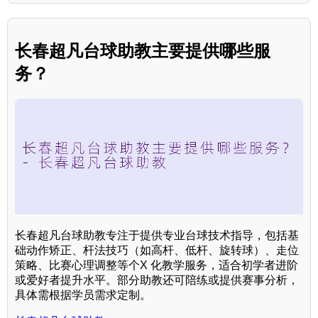
长春超凡台球助教主要提供哪些服
务？
长春超凡台球助教专注于提供专业台球技术指导，包括基
础动作矫正、杆法技巧（如高杆、低杆、旋转球）、走位
策略、比赛心理调整等个X 化教学服务，适合初学者进阶
或爱好者提升水平。部分助教还可陪练或提供赛事分析，
具体需根据学员需求定制。