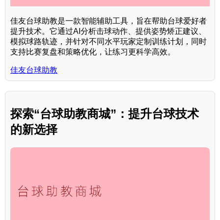
佳友台球助教是一款智能辅助工具，旨在帮助台球爱好者
提升技术。它通过AI分析击球动作、提供姿势矫正建议、
模拟球路轨迹，并针对不同水平玩家定制训练计划，同时
支持比赛复盘和策略优化，让练习更科学高效。
佳友台球助教
探索“台球助教商城”：提升台球技术
的新选择