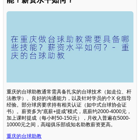
重庆的台球助教通常需具备扎实的台球技术（如走位、杆
法教学）、良好的沟通能力，以及针对学员的个X 化指导
经验。部分球房要求持有相关认证（如中式台球协会证
书）。薪资多为“底薪+提成”模式，底薪约2000-4000元，
加上课时提成（每小时50-150元），月收入普遍在5000-
10000元之间，高端俱乐部或知名助教薪资更高。
重庆的台球助教