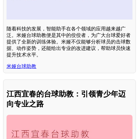
随着科技的发展，智能助手在各个领域的应用越来越广
泛。米娅台球助教便是其中的佼佼者，为广大台球爱好者
提供了全新的训练体验。米娅不仅能够分析球员的击球数
据、动作姿势，还能给出专业的改进建议，帮助球员快速
提升技术水平。
米娅台球助教
江西宜春的台球助教：引领青少年迈
向专业之路