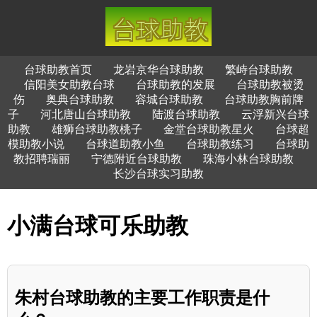
台球助教首页
龙岩京华台球助教
繁峙台球助教
信阳美女助教台球
台球助教的发展
台球助教被烫
伤
奥典台球助教
容城台球助教
台球助教胸前牌
子
河北唐山台球助教
陆渡台球助教
云浮新兴台球
助教
雄狮台球助教桃子
金堂台球助教星火
台球超
模助教小说
台球道助教小鱼
台球助教练习
台球助
教招聘瑞丽
宁德附近台球助教
珠海小林台球助教
长沙台球实习助教
小满台球可乐助教
朱村台球助教的主要工作职责是什