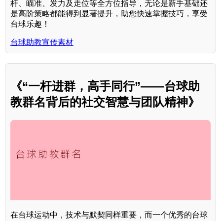
杆、瞄准、发力及走位等全方位指导，无论是新手基础还
是高阶策略都能得到显著提升，助您快速掌握技巧，享受
台球乐趣！
台球助教宣传素材
《“一杆进群，高手同行”——台球助
教群名背后的社交智慧与团队精神》
在台球运动中，技术与默契同样重要，而一个优秀的台球