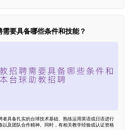
聘需要具备哪些条件和技能？
聘者具备扎实的台球技术基础、熟练运用英语或日语进行
格以及团队合作精神。同时，有相关教学经验或认证资格