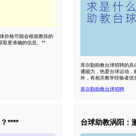
具体价格可能会根据教练的
取更准确的信息。**
库尔勒助教台球招聘的具
通能力，热爱台球运动，
外，有相关教学经验者优先
库尔勒助教台球招聘
***
台球助教涡阳：