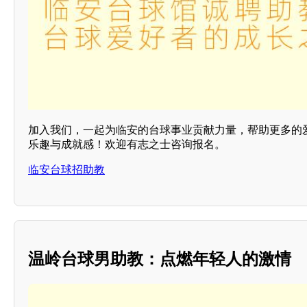
加入我们，一起为临安的台球事业贡献力量，帮助更多的
乐趣与成就感！欢迎有志之士咨询报名。
临安台球招助教
温岭台球男助教：点燃年轻人的激情