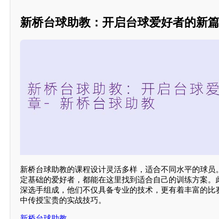
新桥台球助教：开启台球爱好者的新
新桥台球助教的课程设计灵活多样，适合不同水平的球员
定基础的爱好者，都能在这里找到适合自己的训练方案。
深选手组成，他们不仅具备专业的技术，更有着丰富的比
中传授宝贵的实战技巧。
新桥台球助教