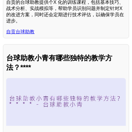
自贡的台球助教提供个X 化的训练课程，包括基本技巧、
战术分析、实战模拟等，帮助学员识别问题并制定针对X
的改进方案，同时还会定期进行技术评估，以确保学员在
进步。
自贡台球助教
台球助教小青有哪些独特的教学方
法？****