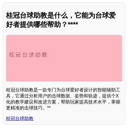
桂冠台球助教是什么，它能为台球爱
好者提供哪些帮助？****
桂冠台球助教是一款专门为台球爱好者设计的智能辅助工
具，它通过分析用户的击球数据、姿势和轨迹，提供个X
化的教学建议和改进方案，帮助玩家提高技术水平，掌握
更精准的击球技巧。**
桂冠台球助教