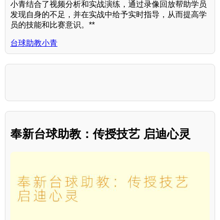
小青结合了视频分析和实战演练，通过录像回放帮助学员
发现自身的不足，并在实战中给予实时指导，从而提高学
员的技能和比赛意识。**
台球助教小青
奉新台球助教：传授技艺 启迪心灵