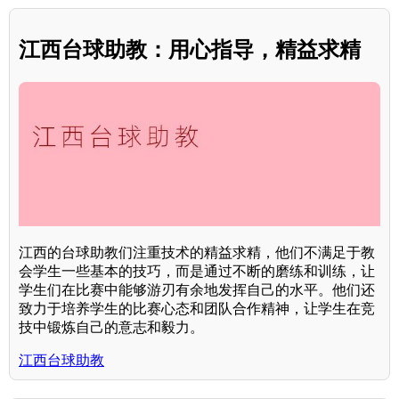
江西台球助教：用心指导，精益求精
江西的台球助教们注重技术的精益求精，他们不满足于教
会学生一些基本的技巧，而是通过不断的磨练和训练，让
学生们在比赛中能够游刃有余地发挥自己的水平。他们还
致力于培养学生的比赛心态和团队合作精神，让学生在竞
技中锻炼自己的意志和毅力。
江西台球助教