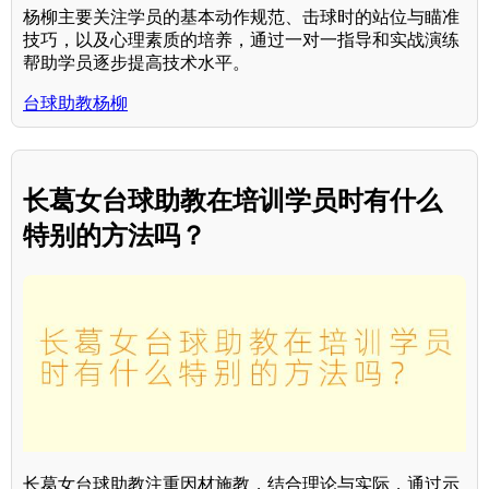
杨柳主要关注学员的基本动作规范、击球时的站位与瞄准
技巧，以及心理素质的培养，通过一对一指导和实战演练
帮助学员逐步提高技术水平。
台球助教杨柳
长葛女台球助教在培训学员时有什么
特别的方法吗？
长葛女台球助教注重因材施教，结合理论与实际，通过示