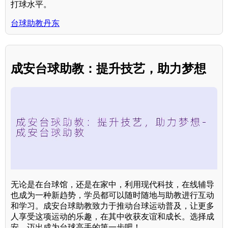
打球水平。
台球助教丹东
成安台球助教：提升技艺，助力梦想
无论是在台球馆，还是在家中，利用现代科技，在线辅导
也成为一种新趋势，学员都可以随时随地与助教进行互动
和学习。成安台球助教致力于推动台球运动普及，让更多
人享受这项运动的乐趣，在其中收获友谊和成长。选择成
安，迈出成为台球高手的第一步吧！