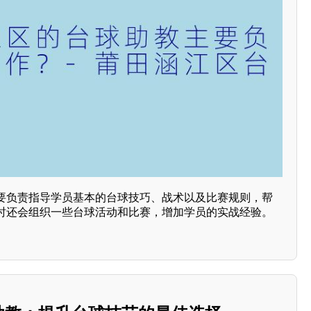
要负责指导学员基本的台球技巧、战术以及比赛规则，帮
时还会组织一些台球活动和比赛，增加学员的实战经验。