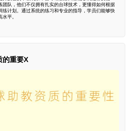
练团队，他们不仅拥有扎实的台球技术，更懂得如何根据
训练计划。通过系统的练习和专业的指导，学员们能够快
高水平。
质的重要X