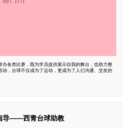
举办各类比赛，既为学员提供展示自我的舞台，也助力整
活动，台球不仅成为了运动，更成为了人们沟通、交友的
指导——西青台球助教