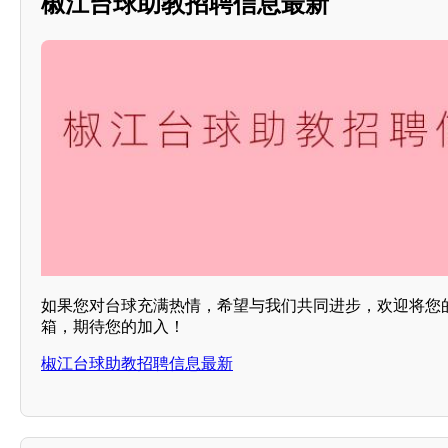
椒江台球助教招聘信息最新
如果您对台球充满热情，希望与我们共同进步，欢迎将您
箱，期待您的加入！
椒江台球助教招聘信息最新