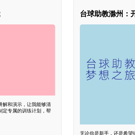
我
台球助教滁州：
讲解和演示，让我能够清
制定专属的训练计划，帮
无论你是新手，还是希望