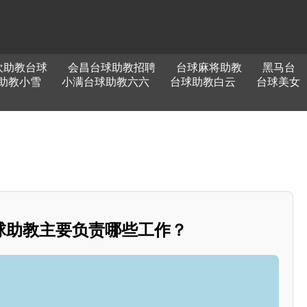
欢助教台球
会昌台球助教招聘
台球麻将助教
黑马台
助教小雪
小满台球助教六六
台球助教白云
台球美女
球助教主要负责哪些工作？