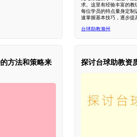
求。这里有经验丰富的教
每位学员的特点量身定制
速掌握基本技巧，逐步提
台球助教滁州
特的方法和策略来
探讨台球助教资