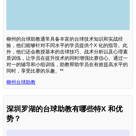
柳州的台球助教通常具备丰富的台球技术知识和实战经
验，他们能够针对不同水平的学员提供个X 化的指导。此
外，他们还会教授基本的击球技巧、战术分析以及心理素
质训练，让学员在提升技术的同时增强比赛信心。通过一
对一的辅导和小组训练，助教帮助学员在有效提高水平的
同时，享受比赛的乐趣。**
柳州台球助教
深圳罗湖的台球助教有哪些特X 和优
势？