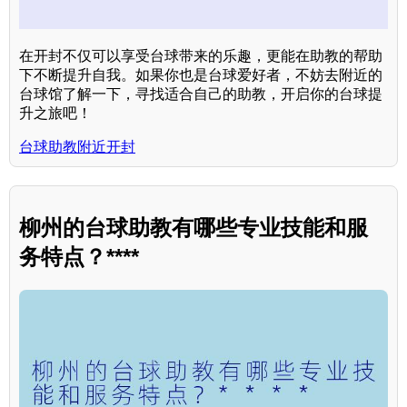
在开封不仅可以享受台球带来的乐趣，更能在助教的帮助
下不断提升自我。如果你也是台球爱好者，不妨去附近的
台球馆了解一下，寻找适合自己的助教，开启你的台球提
升之旅吧！
台球助教附近开封
柳州的台球助教有哪些专业技能和服
务特点？****