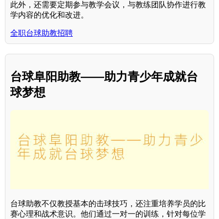
此外，还需要定期参与教学会议，与教练团队协作进行教
学内容的优化和改进。
全职台球助教招聘
台球阜阳助教——助力青少年成就台
球梦想
台球助教不仅教授基本的击球技巧，还注重培养学员的比
赛心理和战术意识。他们通过一对一的训练，针对每位学