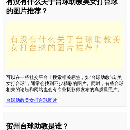
有没有什么关于台球助教美女打台球
的图片推荐？
可以在一些社交平台上搜索相关标签，如“台球助教”或“美
女打台球”，通常会找到不少精彩的图片。同时，有些台球
相关的论坛和网站也会有专业摄影师发布的高质量照片。
台球助教美女打台球图片
贺州台球助教是谁？