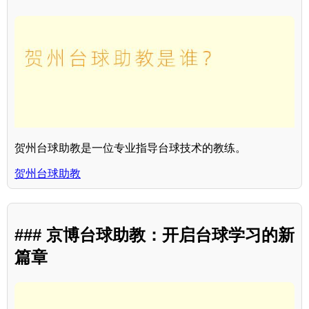
贺州台球助教是一位专业指导台球技术的教练。
贺州台球助教
### 京博台球助教：开启台球学习的新
篇章