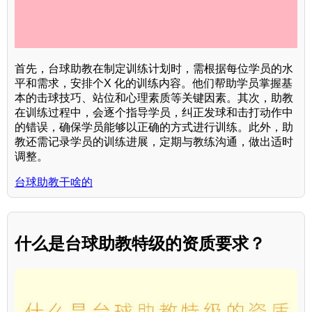
首先，台球助教在制定训练计划时，需根据每位学员的水
平和需求，安排个X 化的训练内容。他们帮助学员掌握基
本的击球技巧、站位和心理素质等关键因素。其次，助教
在训练过程中，会逐个指导学员，纠正发球和击打动作中
的错误，确保学员能够以正确的方式进行训练。此外，助
教还需记录学员的训练进展，定期与教练沟通，做出适时
调整。
台球助教干啥的
什么是台球助教特级的资质要求？