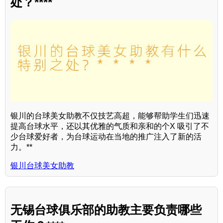
处？****
银川的台球美女助教不仅技艺高超，能够帮助学生们迅速
提高台球水平，还以其优雅的气质和亲和的个X 吸引了不
少台球爱好者，为台球运动在当地的推广注入了新的活
力。**
银川台球美女助教
无锡台球俱乐部的助教主要负责哪些