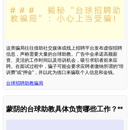
这类骗局往往借助社交媒体或线上招聘平台发布虚假招聘
信息，声称需要大量的台球助教。广告中会承诺高额薪
资、灵活的工作时间以及培训机会，吸引求职者前来应
聘。在面试过程中，骗子可能会要求应聘者缴纳所谓的“培
训费”或“押金”，并以此为借口来骗取个人信息和金钱。
台球招聘助教骗局
蒙阴的台球助教具体负责哪些工作？**