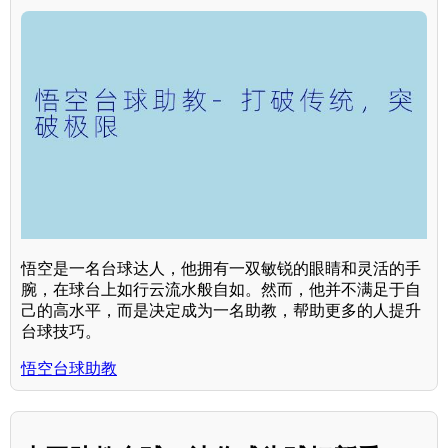
悟空是一名台球达人，他拥有一双敏锐的眼睛和灵活的手
腕，在球台上如行云流水般自如。然而，他并不满足于自
己的高水平，而是决定成为一名助教，帮助更多的人提升
台球技巧。
悟空台球助教