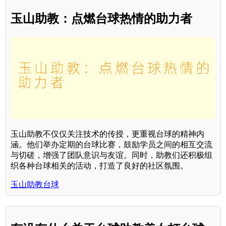
玉山助教：点燃台球热情的助力者
玉山助教不仅仅关注技术的传授，更重视台球的精神内
涵。他们举办定期的台球比赛，鼓励学员之间的相互交流
与切磋，增强了团队意识与友谊。同时，助教们还积极组
织各种台球相关的活动，打造了良好的社区氛围。
玉山助教台球