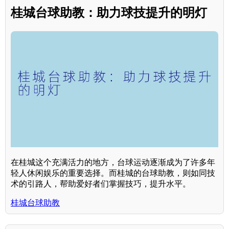
桂城台球助教：助力球技提升的明灯
在桂城这个充满活力的地方，台球运动逐渐成为了许多年
轻人休闲娱乐的重要选择。而桂城的台球助教，则如同技
术的引路人，帮助爱好者们掌握技巧，提升水平。
桂城台球助教