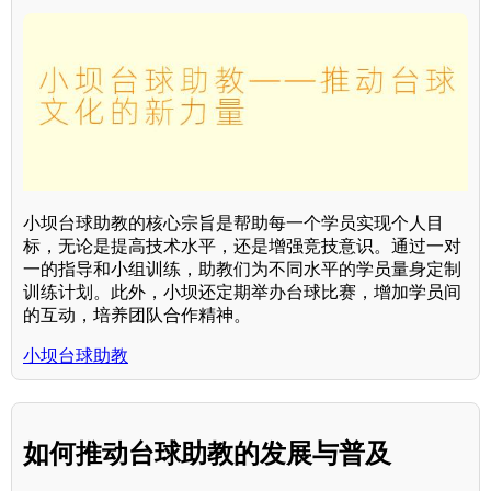
小坝台球助教的核心宗旨是帮助每一个学员实现个人目
标，无论是提高技术水平，还是增强竞技意识。通过一对
一的指导和小组训练，助教们为不同水平的学员量身定制
训练计划。此外，小坝还定期举办台球比赛，增加学员间
的互动，培养团队合作精神。
小坝台球助教
如何推动台球助教的发展与普及