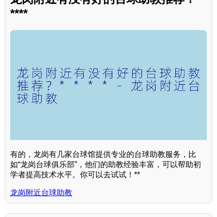
****
有的，龙岗有几家台球馆提供专业的台球助教服务，比
如“龙岗台球俱乐部”，他们的助教经验丰富，可以帮助初
学者提高技术水平。你可以去试试！**
龙岗附近台球助教