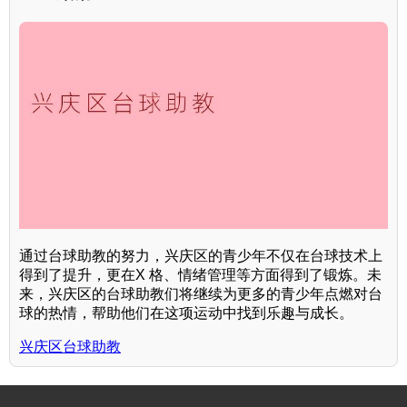
通过台球助教的努力，兴庆区的青少年不仅在台球技术上
得到了提升，更在X 格、情绪管理等方面得到了锻炼。未
来，兴庆区的台球助教们将继续为更多的青少年点燃对台
球的热情，帮助他们在这项运动中找到乐趣与成长。
兴庆区台球助教