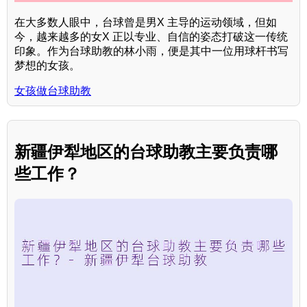
在大多数人眼中，台球曾是男X 主导的运动领域，但如
今，越来越多的女X 正以专业、自信的姿态打破这一传统
印象。作为台球助教的林小雨，便是其中一位用球杆书写
梦想的女孩。
女孩做台球助教
新疆伊犁地区的台球助教主要负责哪
些工作？