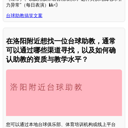
力异常"（每日表演）🎱💨
台球助教搞笑文案
在洛阳附近想找一位台球助教，通常
可以通过哪些渠道寻找，以及如何确
认助教的资质与教学水平？
您可以通过本地台球俱乐部、体育培训机构或线上平台