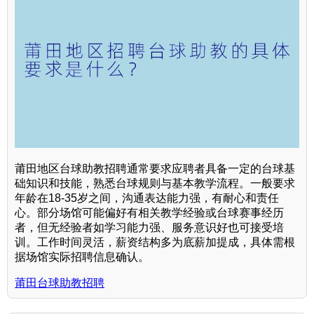
莆田地区台球助教招聘通常要求应聘者具备一定的台球基
础知识和技能，熟悉台球规则与基本教学流程。一般要求
年龄在18-35岁之间，沟通表达能力强，有耐心和责任
心。部分场馆可能偏好有相关教学经验或台球赛事经历
者，但无经验者如学习能力强、服务意识好也可接受培
训。工作时间灵活，薪资结构多为底薪加提成，具体需根
据场馆实际招聘信息确认。
莆田台球助教招聘