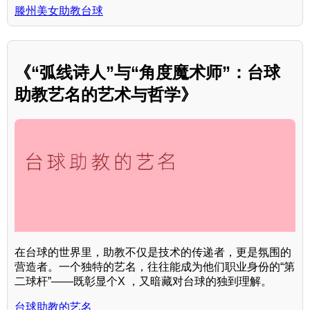
滕州美女助教台球
《“弧线诗人”与“角度魔术师”：台球
助教艺名的艺术与哲学》
在台球的世界里，助教不仅是技术的传递者，更是氛围的
营造者。一个独特的艺名，往往能成为他们职业身份的“第
二球杆”——既彰显个X ，又暗藏对台球的独到理解。
台球助教的艺名