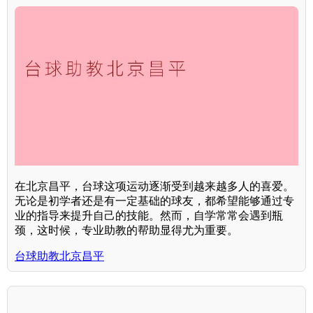
在北京昌平，台球这项运动逐渐受到越来越多人的喜爱。
无论是初学者还是有一定基础的球友，都希望能够通过专
业的指导来提升自己的技能。然而，自学常常会遇到瓶
颈，这时候，专业助教的帮助显得尤为重要。
台球助教北京昌平