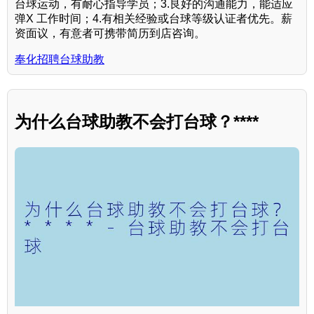
台球运动，有耐心指导学员；3.良好的沟通能力，能适应
弹X 工作时间；4.有相关经验或台球等级认证者优先。薪
资面议，有意者可携带简历到店咨询。
奉化招聘台球助教
为什么台球助教不会打台球？****