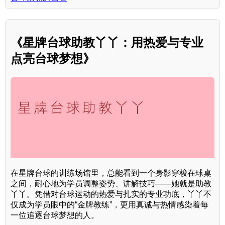
《星牌台球助教丫丫：用热爱与专业
点亮台球梦想》
在星牌台球的训练场馆里，总能看到一个身影穿梭在球桌
之间，耐心地为学员调整姿势、讲解技巧——她就是助教
丫丫。凭借对台球运动的热爱与扎实的专业功底，丫丫不
仅成为学员眼中的“金牌教练”，更用真诚与热情感染着每
一位追逐台球梦想的人。