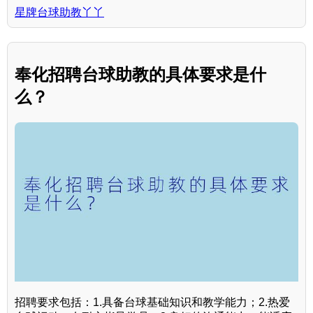
星牌台球助教丫丫
奉化招聘台球助教的具体要求是什
么？
招聘要求包括：1.具备台球基础知识和教学能力；2.热爱