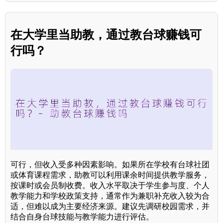
在大学里当助教，通过教台球赚钱可
行吗？
可行，但收入受多种因素影响。如果所在学校有台球社团
或体育课程需求，助教可以利用课余时间提供教学服务，
按课时或会员制收费。收入水平取决于学生参与度、个人
教学能力和学校政策支持，通常作为兼职补充收入较为合
适，但难以成为主要经济来源。建议先调研校园需求，并
结合自身台球技能与教学能力进行评估。