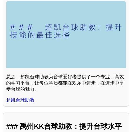
总之，超凯台球助教为台球爱好者提供了一个专业、高效
的学习平台，让每位学员都能在欢乐中进步，在进步中享
受台球的魅力。
超凯台球助教
### 禹州KK台球助教：提升台球水平