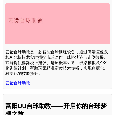
云镜台球助教是一款智能台球训练设备，通过高清摄像头
和AI分析技术实时捕捉击球动作、球路轨迹与走位效果。
它能提供姿势校正建议、进球概率计算、线路模拟及个X
化训练计划，帮助玩家精准定位技术短板，实现数据化、
科学化的技能提升。
云镜台球助教
富阳UU台球助教——开启你的台球梦
想之旅