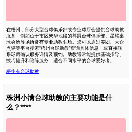
在梧州，部分大型台球俱乐部或专业球厅会提供台球助教
服务，例如位于市区繁华地段的尊爵台球俱乐部、星耀桌
球会所等场所常有专业助教驻场。您可以通过美团、大众
点评等平台搜索“梧州台球助教”查询具体信息，或直接联
系球房确认服务详情及预约。助教通常能提供基础指导、
技巧提升和陪练服务，适合不同水平的台球爱好者。
梧州有台球助教
株洲小满台球助教的主要功能是什
么？****