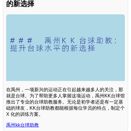
的新选择
在禹州，一项新兴的运动正在引起越来越多人的关注，那
就是台球。为了帮助更多人掌握这项运动，禹州KK台球馆
推出了专业的台球助教服务。无论是初学者还是有一定基
础的球友，KK台球助教都能根据每位学员的特点，制定个
X 化的训练方案。
禹州kk台球助教