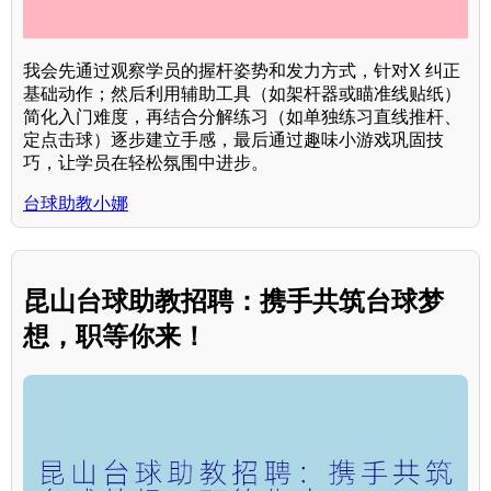
我会先通过观察学员的握杆姿势和发力方式，针对X 纠正
基础动作；然后利用辅助工具（如架杆器或瞄准线贴纸）
简化入门难度，再结合分解练习（如单独练习直线推杆、
定点击球）逐步建立手感，最后通过趣味小游戏巩固技
巧，让学员在轻松氛围中进步。
台球助教小娜
昆山台球助教招聘：携手共筑台球梦
想，职等你来！