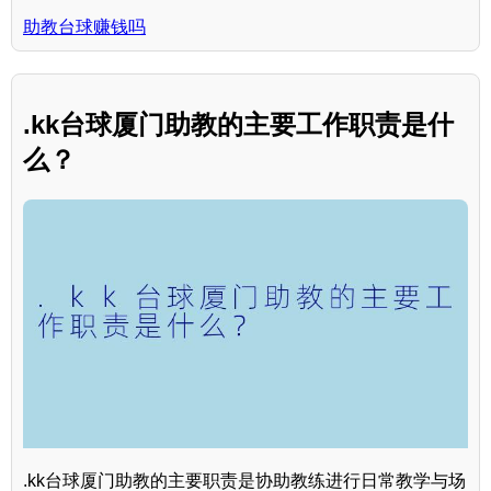
助教台球赚钱吗
.kk台球厦门助教的主要工作职责是什
么？
.kk台球厦门助教的主要职责是协助教练进行日常教学与场