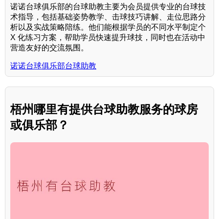
诺诺台球俱乐部的台球助教主要为会员提供专业的台球技
术指导，包括基础姿势教学、击球技巧讲解、走位思路分
析以及实战策略陪练。他们能根据学员的不同水平制定个
X 化练习方案，帮助学员快速提升球技，同时也在活动中
营造友好的交流氛围。
诺诺台球俱乐部台球助教
梧州哪里有提供台球助教服务的球房
或俱乐部？