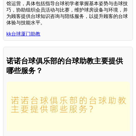
馆运营，具体包括指导台球初学者掌握基本姿势与击球技
巧，协助组织会员活动与比赛，维护球房设备与环境，并
为顾客提供台球知识咨询与陪练服务，以提升顾客的台球
体验与技能水平。
kk台球厦门助教
诺诺台球俱乐部的台球助教主要提供
哪些服务？