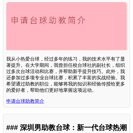
我从小热爱台球，经过多年的练习，我的技术水平有了显
著提升。在大学期间，我曾担任校台球社的副社长，组织
过多次台球活动和比赛，并帮助新手提升技巧。此外，我
还参加过多项专业台球比赛，积累了丰富的实战经验。我
希望通过助教的职位，能够将我的知识和经验传授给更多
的爱好者，帮助他们更好地掌握这项运动。
申请台球助教简介
### 深圳男助教台球：新一代台球热潮