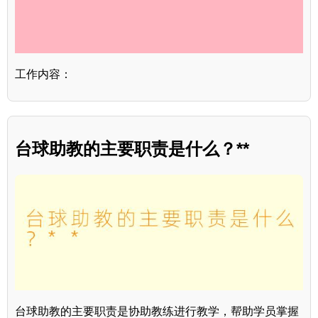
工作内容：
台球助教的主要职责是什么？**
台球助教的主要职责是协助教练进行教学，帮助学员掌握