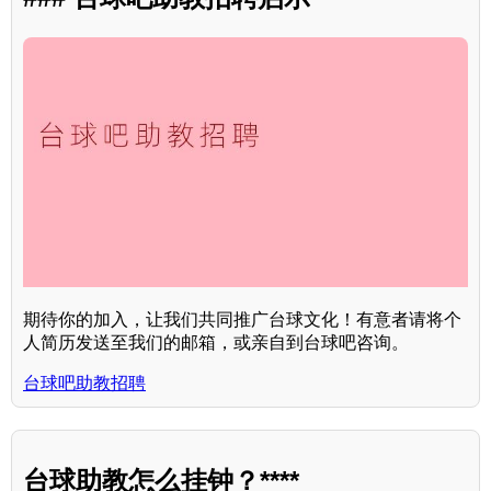
期待你的加入，让我们共同推广台球文化！有意者请将个
人简历发送至我们的邮箱，或亲自到台球吧咨询。
台球吧助教招聘
台球助教怎么挂钟？****