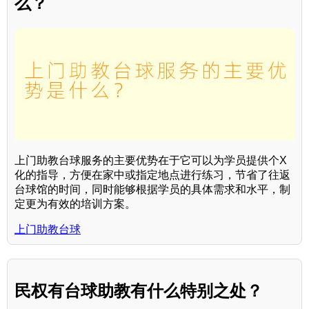
么？
上门助教台球服务的主要优势在于它可以为学员提供个X
化的指导，方便在家中或指定地点进行练习，节省了往返
台球馆的时间，同时能够根据学员的具体需求和水平，制
定更为有效的培训方案。
上门助教台球
民权有台球助教有什么特别之处？