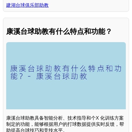
建湖台球俱乐部助教
康溪台球助教有什么特点和功能？
康溪台球助教具备智能分析、技术指导和个X 化训练方案
制定的功能，能够根据用户的打球数据提供实时反馈，帮
助提高台球技巧和竞技水平。