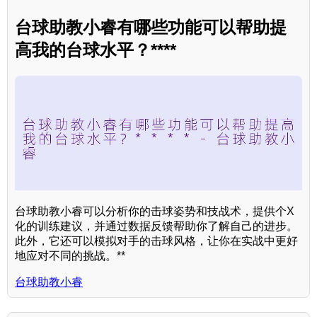
台球助教小睿有哪些功能可以帮助提
高我的台球水平？****
台球助教小睿可以分析你的击球姿势和技战术，提供个X
化的训练建议，并通过数据反馈帮助你了解自己的进步。
此外，它还可以模拟对手的击球风格，让你在实战中更好
地应对不同的挑战。**
台球助教小睿