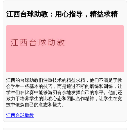
江西台球助教：用心指导，精益求精
江西的台球助教们注重技术的精益求精，他们不满足于教
会学生一些基本的技巧，而是通过不断的磨练和训练，让
学生们在比赛中能够游刃有余地发挥自己的水平。他们还
致力于培养学生的比赛心态和团队合作精神，让学生在竞
技中锻炼自己的意志和毅力。
江西台球助教