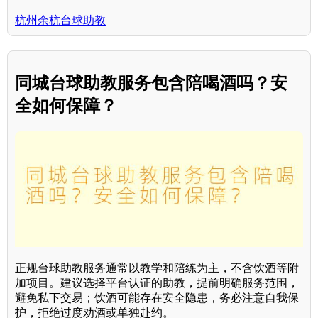
杭州余杭台球助教
同城台球助教服务包含陪喝酒吗？安
全如何保障？
正规台球助教服务通常以教学和陪练为主，不含饮酒等附
加项目。建议选择平台认证的助教，提前明确服务范围，
避免私下交易；饮酒可能存在安全隐患，务必注意自我保
护，拒绝过度劝酒或单独赴约。