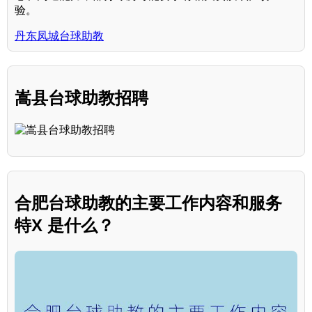
验。
丹东凤城台球助教
嵩县台球助教招聘
合肥台球助教的主要工作内容和服务
特X 是什么？