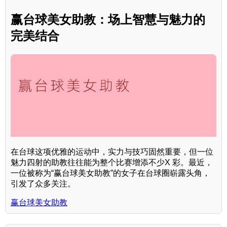
赢台球美女助教：场上智慧与魅力的
完美结合
在台球这项优雅的运动中，实力与技巧固然重要，但一位
魅力四射的助教往往能为整个比赛增添不少X 彩。最近，
一位被称为“赢台球美女助教”的女子在台球圈崭露头角，
引发了众多关注。
赢台球美女助教