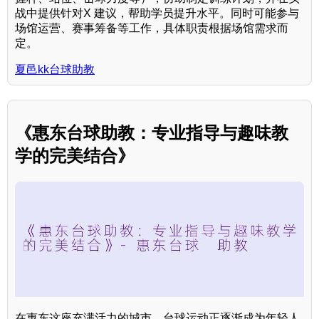
战中提供针对X 建议，帮助学员提升水平。同时可能参与
场馆运营、赛事筹备等工作，具体职责根据场馆需求而
定。
夏邑kk台球助教
《惠东台球助教：专业指导与趣味教
学的完美结合》
在惠东这座充满活力的城市，台球运动正逐渐成为年轻人