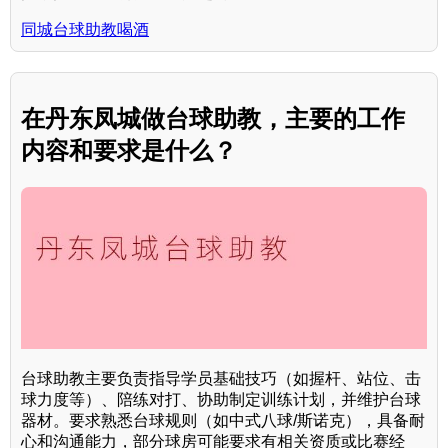
同城台球助教喝酒
在丹东凤城做台球助教，主要的工作
内容和要求是什么？
台球助教主要负责指导学员基础技巧（如握杆、站位、击
球力度等）、陪练对打、协助制定训练计划，并维护台球
器材。要求熟悉台球规则（如中式八球/斯诺克），具备耐
心和沟通能力，部分球房可能要求有相关资质或比赛经