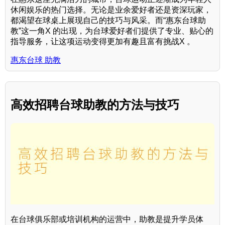
休闲娱乐的热门选择。无论是业余爱好者还是资深玩家，
都渴望在球桌上展现自己的技巧与风采。而“惠东台球助
教”这一角X 的出现，为台球爱好者们提供了专业、贴心的
指导服务，让这项运动变得更加有趣且富有挑战X 。
惠东台球 助教
高效招聘台球助教的方法与技巧
在台球俱乐部或培训机构的运营中，助教是提升学员体