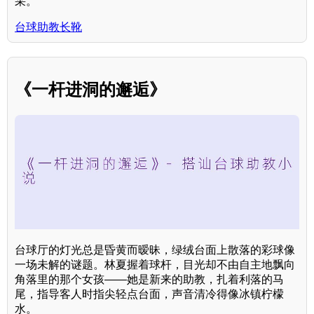
采。
台球助教长靴
《一杆进洞的邂逅》
台球厅的灯光总是昏黄而暧昧，绿绒台面上散落的彩球像
一场未解的谜题。林夏握着球杆，目光却不由自主地飘向
角落里的那个女孩——她是新来的助教，扎着利落的马
尾，指导客人时指尖轻点台面，声音清冷得像冰镇柠檬
水。