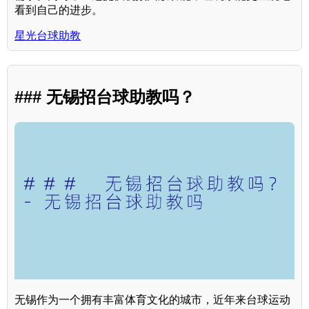
看到自己的进步。
星光台球助教
### 无锡招台球助教吗？
无锡作为一个拥有丰富体育文化的城市，近年来台球运动