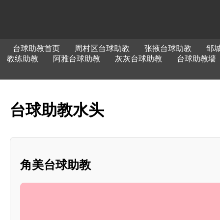
台球助教首页
周村区台球助教
张掖台球助教
邹
教练助教
阿雅台球助教
灰灰台球助教
台球助教墙
台球助教水头
角美台球助教