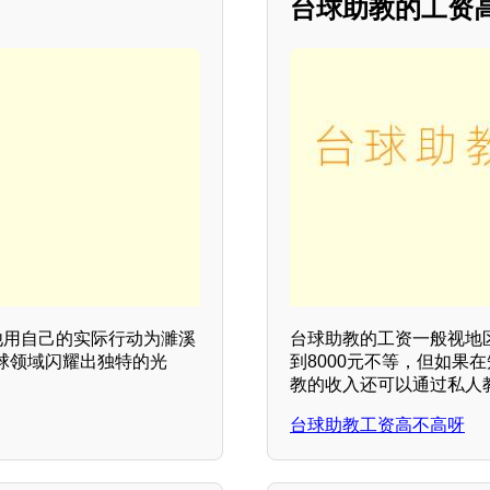
台球助教的工资
他用自己的实际行动为濉溪
台球助教的工资一般视地
球领域闪耀出独特的光
到8000元不等，但如
教的收入还可以通过私人
台球助教工资高不高呀