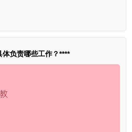
体负责哪些工作？****