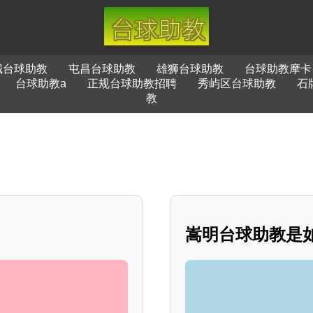
城台球助教
屯昌台球助教
雄狮台球助教
台球助教摩卡
台球助教a
正规台球助教招聘
秀屿区台球助教
石
教
嵩明台球助教是