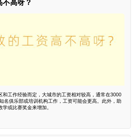
高不高呀？
区和工作经验而定，大城市的工资相对较高，通常在3000
果在知名俱乐部或培训机构工作，工资可能会更高。此外，助
教学或比赛奖金来增加。