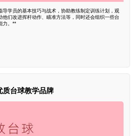
指导学员的基本技巧与战术，协助教练制定训练计划，观
助他们改进挥杆动作、瞄准方法等，同时还会组织一些台
力。**
优质台球教学品牌