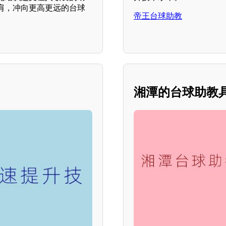
肩，冲向更高更远的台球
帝王台球助教
湘潭的台球助教具