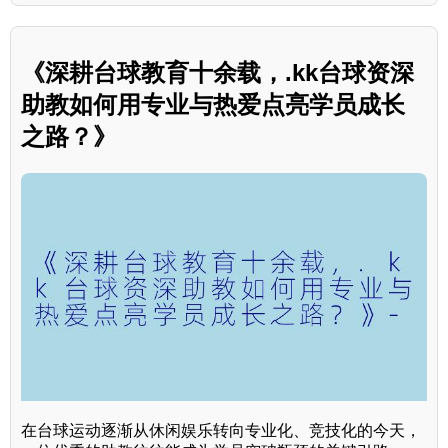
《深耕台球教育十余载，.kk台球资深
助教如何用专业与热爱点亮学员成长
之路？》
在台球运动逐渐从休闲娱乐转向专业化、竞技化的今天，