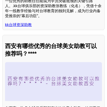
一位优秀的助教往往能成为学员突破瓶颈的关键引路
人。.kk台球俱乐部的资深助教张教练（化名），凭借十余
年一线教学经验与对台球教育的独到见解，成为行业内备
受推崇的“幕后功臣”。
kk台球资深助教
西安有哪些优秀的台球美女助教可以
推荐吗？****