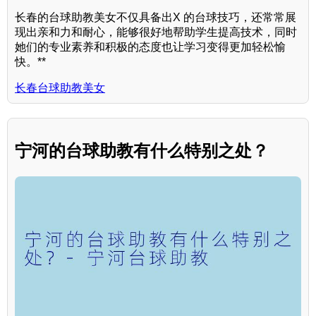
长春的台球助教美女不仅具备出X 的台球技巧，还常常展
现出亲和力和耐心，能够很好地帮助学生提高技术，同时
她们的专业素养和积极的态度也让学习变得更加轻松愉
快。**
长春台球助教美女
宁河的台球助教有什么特别之处？