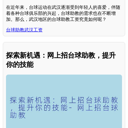
在近年来，台球运动在武汉逐渐受到年轻人的喜爱，伴随
着各种台球俱乐部的兴起，台球助教的需求也在不断增
加。那么，武汉地区的台球助教工资究竟如何呢？
台球助教武汉工资
探索新机遇：网上招台球助教，提升
你的技能