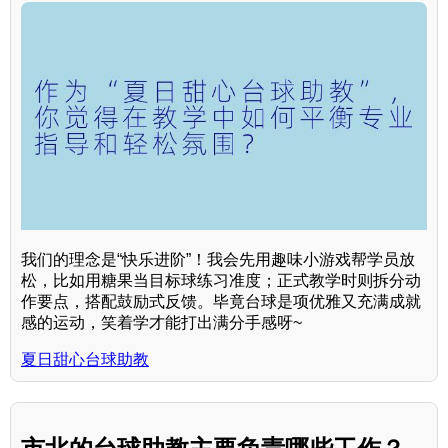
我们的理念是“快乐进阶”！我会先用趣味小游戏帮学员放
松，比如用糖果当目标球练习准度；正式教学时则拆分动
作要点，搭配鼓励式反馈。毕竟台球是项优雅又充满成就
感的运动，笑着学才能打出满分手感呀~
夏日甜心台球助教