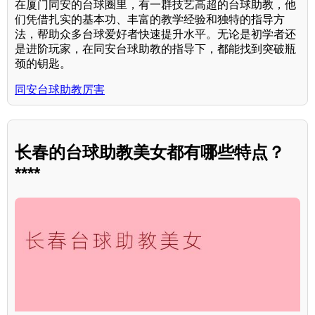
在厦门同安的台球圈里，有一群技艺高超的台球助教，他
们凭借扎实的基本功、丰富的教学经验和独特的指导方
法，帮助众多台球爱好者快速提升水平。无论是初学者还
是进阶玩家，在同安台球助教的指导下，都能找到突破瓶
颈的钥匙。
同安台球助教厉害
长春的台球助教美女都有哪些特点？
****