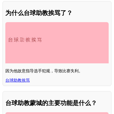
为什么台球助教挨骂了？
因为他故意指导选手犯规，导致比赛失利。
台球助教挨骂
台球助教蒙城的主要功能是什么？