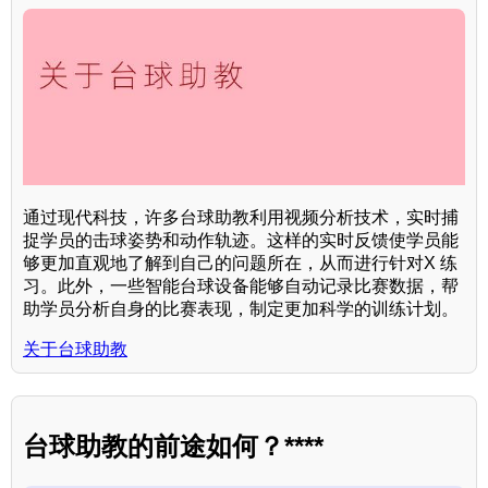
通过现代科技，许多台球助教利用视频分析技术，实时捕
捉学员的击球姿势和动作轨迹。这样的实时反馈使学员能
够更加直观地了解到自己的问题所在，从而进行针对X 练
习。此外，一些智能台球设备能够自动记录比赛数据，帮
助学员分析自身的比赛表现，制定更加科学的训练计划。
关于台球助教
台球助教的前途如何？****