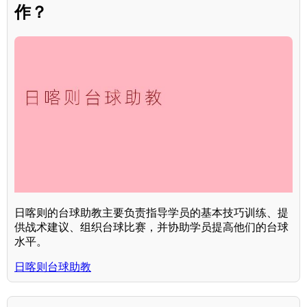
作？
日喀则的台球助教主要负责指导学员的基本技巧训练、提
供战术建议、组织台球比赛，并协助学员提高他们的台球
水平。
日喀则台球助教