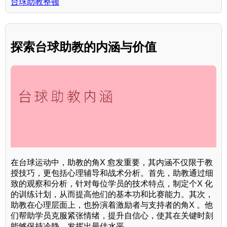
台球助教整顿
探索台球助教的内涵与价值
在台球运动中，助教的角X 愈发重要，其内涵不仅限于教
授技巧，更包括心理辅导和战术分析。首先，助教通过细
致的观察和分析，针对每位学员的技术特点，制定个X 化
的训练计划，从而提高他们的基本功和比赛能力。其次，
助教在心理层面上，也扮演着激励者与支持者的角X 。他
们帮助学员克服紧张情绪，提升自信心，使其在关键时刻
能够保持冷静，发挥出最佳水平。