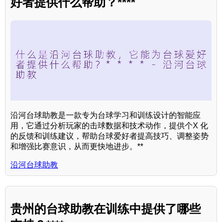
好者提供什么帮助？****
沿河台球助教是一款专为台球学习和训练设计的智能应
用，它通过分析玩家的击球数据和技术动作，提供个X 化
的反馈和训练建议，帮助台球爱好者提高技巧、调整姿势
和增强比赛意识，从而更快地进步。**
沿河台球助教
贵州的台球助教在训练中提供了哪些