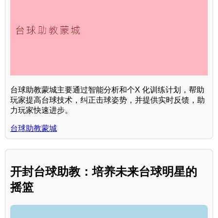
台球助教蒙城主要通过智能分析和个X 化训练计划，帮助
玩家提高台球技术，纠正击球姿势，并提供实时反馈，助
力玩家快速进步。
台球助教蒙城
开封台球助教：培养未来台球明星的
摇篮