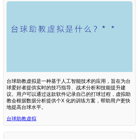
台球助教虚拟是一种基于人工智能技术的应用，旨在为台
球爱好者提供实时的技巧指导、战术分析和技能提升建
议。用户可以通过这款软件记录自己的打球过程，虚拟助
教会根据数据分析提供个X 化的训练方案，帮助用户更快
地提高台球水平。
台球助教虚拟