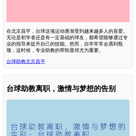
在北京昌平，台球这项运动逐渐受到越来越多人的喜爱。
无论是初学者还是有一定基础的球友，都希望能够通过专
业的指导来提升自己的技能。然而，自学常常会遇到瓶
颈，这时候，专业助教的帮助显得尤为重要。
台球助教北京昌平
台球助教离职，激情与梦想的告别