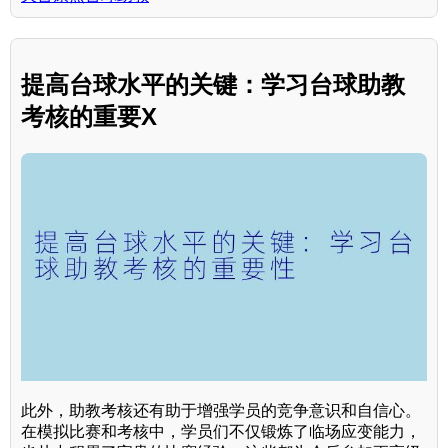
提高台球水平的关键：学习台球助教
考核的重要X
此外，助教考核还有助于增强学员的竞争意识和自信心。
在模拟比赛和考核中，学员们不仅锻炼了临场应变能力，