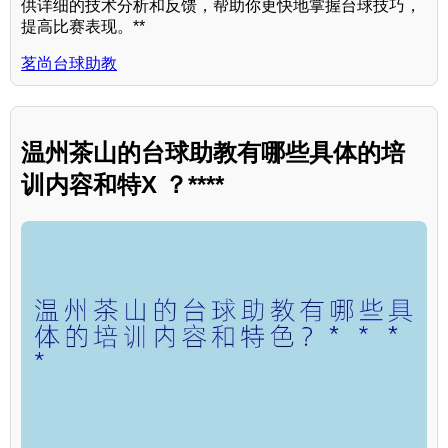
供详细的技术分析和反馈，帮助你更快地掌握台球技巧，
提高比赛表现。**
茗尚台球助教
温州茶山的台球助教有哪些具体的培
训内容和特X ？****