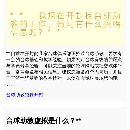
** 目前在开封的几家台球俱乐部正招聘台球助教，要求有
一定的台球基础和教学经验。如果您对台球有热情并愿意
与学员分享经验，可以关注当地的招聘网站或社交媒体平
台，常常会发布相关信息。建议您准备好个人简历，并提
前了解一些基础的教学技巧，以便在面试时展示您的能
力。
台球助教招聘开封
台球助教虚拟是什么？**