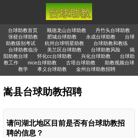
台球助教首页
顺德龙山台球助教
丹竹头台球助教
张槎台球助教
肥城台球助教
永成台球助教
台球
助教级别考试
杭州台球明星助教
台球助教和教练
台球助教临汾
美兰区台球助教
台球助教风险
揭
阳助教台球
怀化cc台球助教
兴化台球助教
台球助
教工作
nice台球助教
古塔台球助教
助教视频台球
教学
孝义台球助教
金州台球助教招聘
嵩县台球助教招聘
请问湖北地区目前是否有台球助教招
聘的信息？