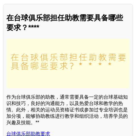
在台球俱乐部担任助教需要具备哪些
要求？****
作为台球俱乐部的助教，通常需要具备一定的台球基础知
识和技巧，良好的沟通能力，以及热爱台球和教学的热
情。此外，相关的运动员资格证书或参加过专业培训也是
加分项，能够协助教练进行教学和组织活动，培养学员的
兴趣及技能。**
台球俱乐部助教要求