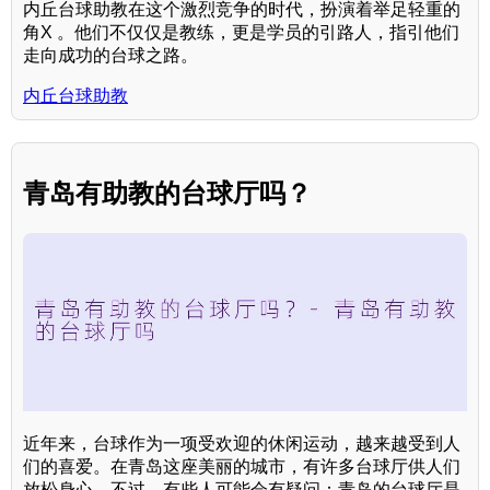
内丘台球助教在这个激烈竞争的时代，扮演着举足轻重的
角X 。他们不仅仅是教练，更是学员的引路人，指引他们
走向成功的台球之路。
内丘台球助教
青岛有助教的台球厅吗？
近年来，台球作为一项受欢迎的休闲运动，越来越受到人
们的喜爱。在青岛这座美丽的城市，有许多台球厅供人们
放松身心。不过，有些人可能会有疑问：青岛的台球厅是