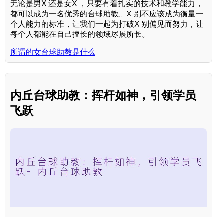
无论是男X 还是女X ，只要有着扎实的技术和教学能力，
都可以成为一名优秀的台球助教。X 别不应该成为衡量一
个人能力的标准，让我们一起为打破X 别偏见而努力，让
每个人都能在自己擅长的领域尽展所长。
所谓的女台球助教是什么
内丘台球助教：挥杆如神，引领学员
飞跃