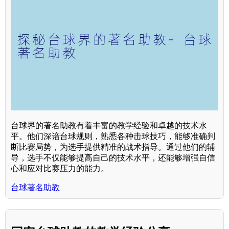
台球界的著名助教有着丰富的教学经验和卓越的技术水
平。他们深谙台球规则，熟悉各种击球技巧，能够准确判
断比赛局势，为选手提供精准的战术指导。通过他们的辅
导，选手不仅能够提高自己的技术水平，还能够增强自信
心和应对比赛压力的能力。
台球著名助教