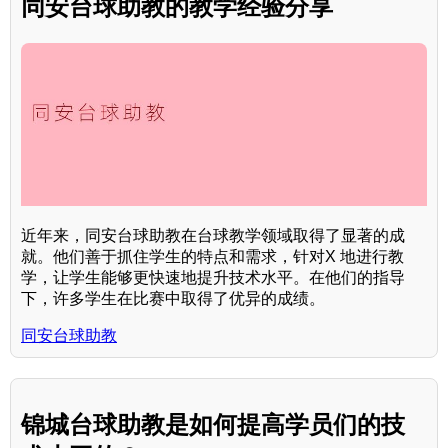
同安台球助教的教学经验分享
近年来，同安台球助教在台球教学领域取得了显著的成
就。他们善于抓住学生的特点和需求，针对X 地进行教
学，让学生能够更快速地提升技术水平。在他们的指导
下，许多学生在比赛中取得了优异的成绩。
同安台球助教
锦城台球助教是如何提高学员们的技