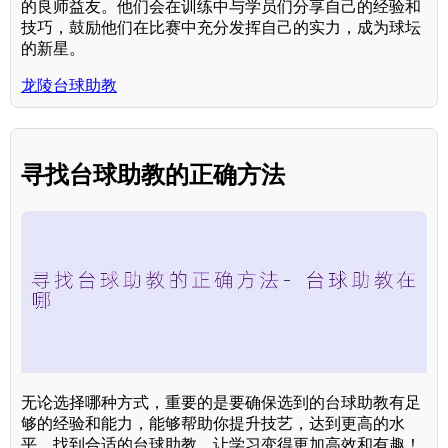
的良师益友。他们会在训练中与学员们分享自己的经验和
技巧，鼓励他们在比赛中充分发挥自己的实力，成为球坛
的新星。
龙陵台球助教
寻找台球助教的正确方法
无论选择哪种方式，重要的是要确保选到的台球助教有足
够的经验和能力，能够帮助你提升技艺，达到更高的水
平。找到合适的台球助教，让学习变得更加高效和有趣！