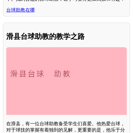
台球助教在哪
滑县台球助教的教学之路
在滑县，有一位台球助教备受学生们喜爱。他热爱台球，
对于球技的掌握有着独到的见解，更重要的是，他乐于分