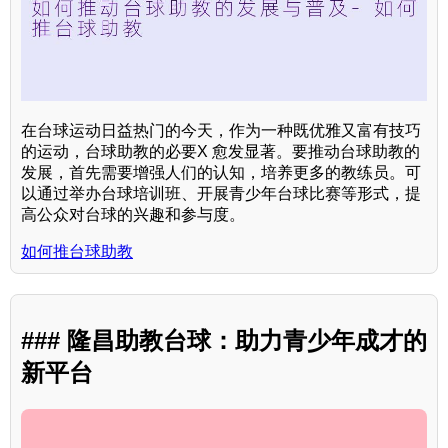
在台球运动日益热门的今天，作为一种既优雅又富有技巧
的运动，台球助教的必要X 愈发显著。要推动台球助教的
发展，首先需要增强人们的认知，培养更多的教练员。可
以通过举办台球培训班、开展青少年台球比赛等形式，提
高公众对台球的兴趣和参与度。
如何推台球助教
### 隆昌助教台球：助力青少年成才的
新平台