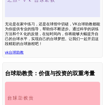
无论是在家中练习，还是在球馆中切磋，VK台球助教都能
为你提供专业的指导，帮助你不断进步。通过科学的训练
方法和个X 化的反馈，在短时间内，你将能够大幅提升自
己的台球水平，实现自己的台球梦想。让我们一起开启这
段精彩的台球旅程吧！
vk台球助教
台球助教贵：价值与投资的双重考量