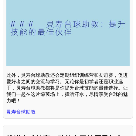
此外，灵寿台球助教还会定期组织训练营和友谊赛，促进
爱好者之间的交流与学习。无论你是初学者还是职业选
手，灵寿台球助教都将是你提升台球技能的最佳选择。让
我们一起在这片绿茵场上，挥洒汗水，尽情享受台球的魅
力吧！
灵寿台球助教