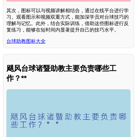
其次，图标可以与视频讲解相结合，通过在线平台进行学
习。观看图示和视频双重方式，能加深学员对台球技巧的
理解与记忆。此外，结合实际训练，借助这些图标进行反
复练习，能够在短时间内显著提升自己的技巧水平。
台球助教图标大全
飓风台球诸暨助教主要负责哪些工
作？**