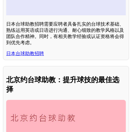
日本台球助教招聘需要应聘者具备扎实的台球技术基础、
熟练运用英语或日语进行沟通、耐心细致的教学风格以及
团队合作精神。同时，有相关教学经验或认证资格将会得
到优先考虑。
日本台球助教招聘
北京约台球助教：提升球技的最佳选
择