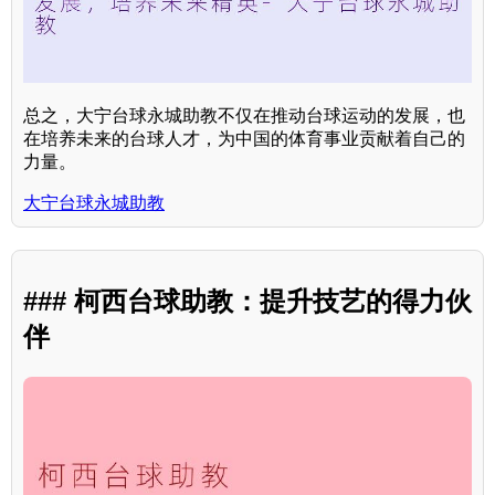
总之，大宁台球永城助教不仅在推动台球运动的发展，也
在培养未来的台球人才，为中国的体育事业贡献着自己的
力量。
大宁台球永城助教
### 柯西台球助教：提升技艺的得力伙
伴