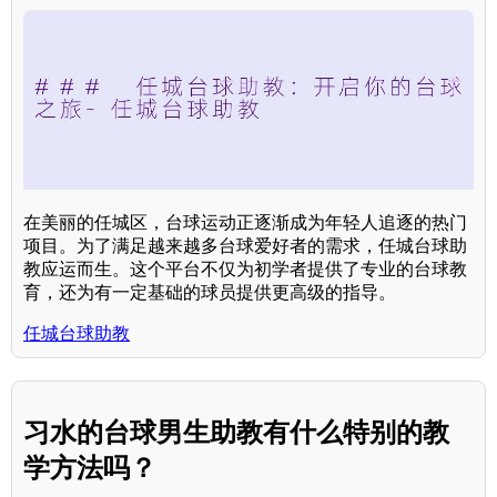
在美丽的任城区，台球运动正逐渐成为年轻人追逐的热门
项目。为了满足越来越多台球爱好者的需求，任城台球助
教应运而生。这个平台不仅为初学者提供了专业的台球教
育，还为有一定基础的球员提供更高级的指导。
任城台球助教
习水的台球男生助教有什么特别的教
学方法吗？