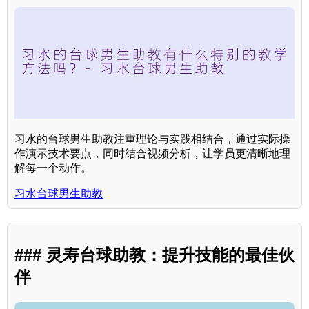
习水的台球男生助教注重理论与实践相结合，通过实际操
作演示技术要点，同时结合视频分析，让学员更清晰地理
解每一个动作。
习水台球男生助教
### 灵寿台球助教：提升技能的最佳伙
伴