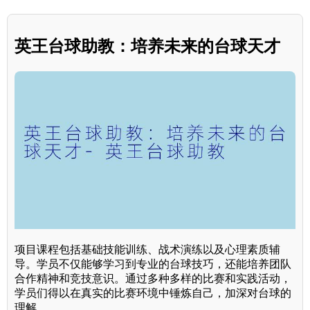
英王台球助教：培养未来的台球天才
项目课程包括基础技能训练、战术演练以及心理素质辅
导。学员不仅能够学习到专业的台球技巧，还能培养团队
合作精神和竞技意识。通过多种多样的比赛和实践活动，
学员们得以在真实的比赛环境中锤炼自己，加深对台球的
理解。