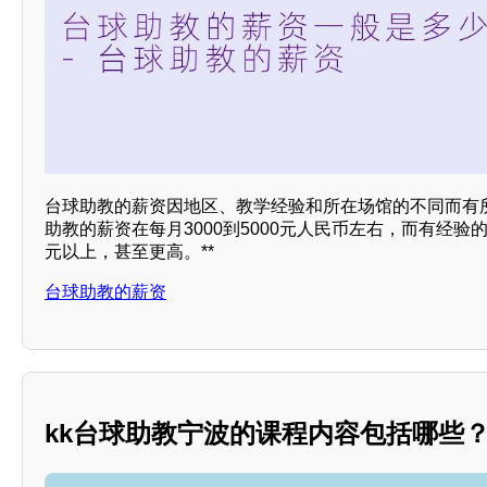
台球助教的薪资因地区、教学经验和所在场馆的不同而有
助教的薪资在每月3000到5000元人民币左右，而有经验的
元以上，甚至更高。**
台球助教的薪资
kk台球助教宁波的课程内容包括哪些？**