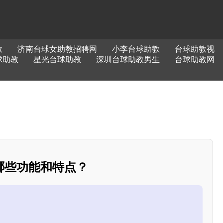
教
济南台球女助教招聘网
小李台球助教
台球助教视
球助教
星光台球助教
深圳台球助教男生
台球助教网
哪些功能和特点？