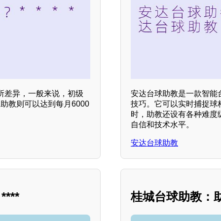
所差异，一般来说，初级
安达台球助教是一款智能
助教则可以达到每月6000
技巧。它可以实时捕捉球
时，助教还设有各种难度
自信和技术水平。
安达台球助教
**
桂城台球助教：