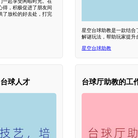
们一起享受闲暇时光。在
心得，积极促进了朋友间
供了放松的好去处，打完
星空台球助教是一款结合
解谜玩法，帮助玩家提升
星空台球助教
的台球人才
台球厅助教的工作