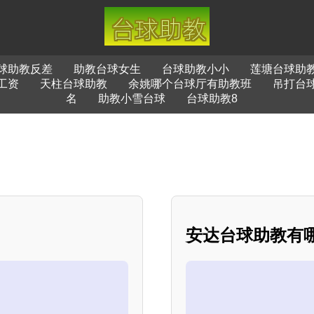
球助教反差
助教台球女生
台球助教小小
莲塘台球助
工资
天柱台球助教
余姚哪个台球厅有助教班
吊打台
名
助教小雪台球
台球助教8
安达台球助教有