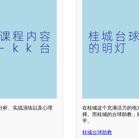
分析、实战演练以及心理
在桂城这个充满活力的地
择。而桂城的台球助教，
平。
桂城台球助教