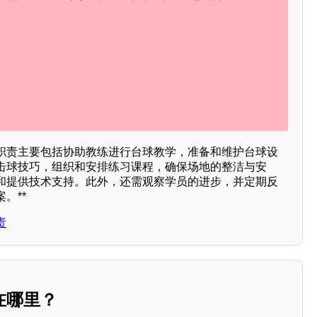
职责主要包括协助教练进行台球教学，准备和维护台球设
击球技巧，组织和安排练习课程，确保场地的整洁与安
和提供技术支持。此外，还需观察学员的进步，并定期反
。**
责
在哪里？