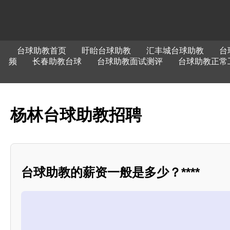
台球助教首页
盱眙台球助教
汇丰城台球助教
台
频
长春助教台球
台球助教面试测评
台球助教正常
杨林台球助教招聘
台球助教的薪资一般是多少？****