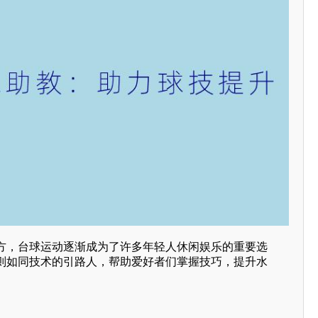
方，台球运动逐渐成为了许多年轻人休闲娱乐的重要选
则如同技术的引路人，帮助爱好者们掌握技巧，提升水