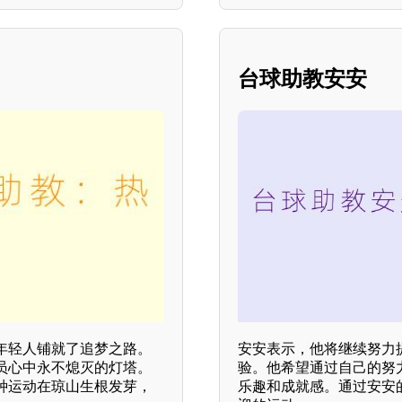
台球助教安安
年轻人铺就了追梦之路。
安安表示，他将继续努力
员心中永不熄灭的灯塔。
验。他希望通过自己的努
种运动在琼山生根发芽，
乐趣和成就感。通过安安