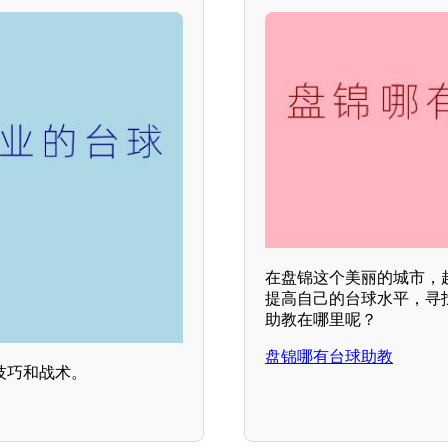
在盘锦这个美丽的城市，
提高自己的台球水平，寻
助教在哪里呢？
盘锦哪有台球助教
技巧和战术。