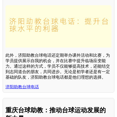
此外，济阳助教台球电话还定期举办课外活动和比赛，为
学员提供展示自我的机会，并在比赛中提升临场应变能
力。通过这样的方式，学员不仅能够提高技术，还能结交
到志同道合的朋友，共同进步。无论是初学者还是有一定
基础的队友，济阳助教台球电话都是他们理想的选择。
济阳助教台球电话
重庆台球助教：推动台球运动发展的