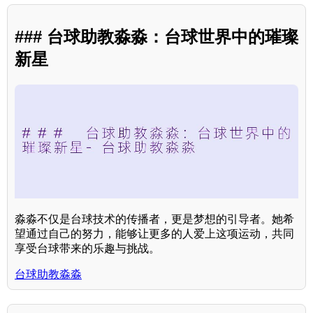
### 台球助教淼淼：台球世界中的璀璨
新星
淼淼不仅是台球技术的传播者，更是梦想的引导者。她希
望通过自己的努力，能够让更多的人爱上这项运动，共同
享受台球带来的乐趣与挑战。
台球助教淼淼