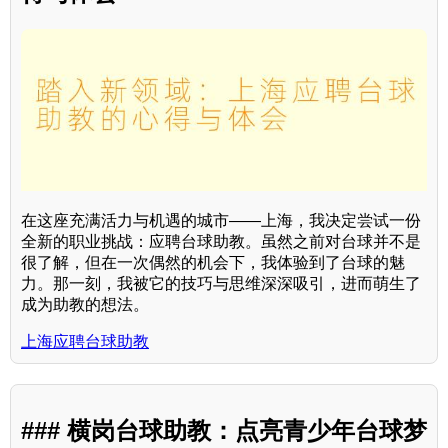
在这座充满活力与机遇的城市——上海，我决定尝试一份
全新的职业挑战：应聘台球助教。虽然之前对台球并不是
很了解，但在一次偶然的机会下，我体验到了台球的魅
力。那一刻，我被它的技巧与思维深深吸引，进而萌生了
成为助教的想法。
上海应聘台球助教
### 横岗台球助教：点亮青少年台球梦