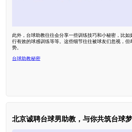
此外，台球助教往往会分享一些训练技巧和小秘密，比如
行有效的球感训练等等。这些细节往往被球友们忽视，但
势。
台球助教秘密
北京诚聘台球男助教，与你共筑台球