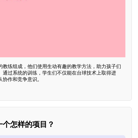
的教练组成，他们使用生动有趣的教学方法，助力孩子们
。通过系统的训练，学生们不仅能在台球技术上取得进
队协作和竞争意识。
一个怎样的项目？