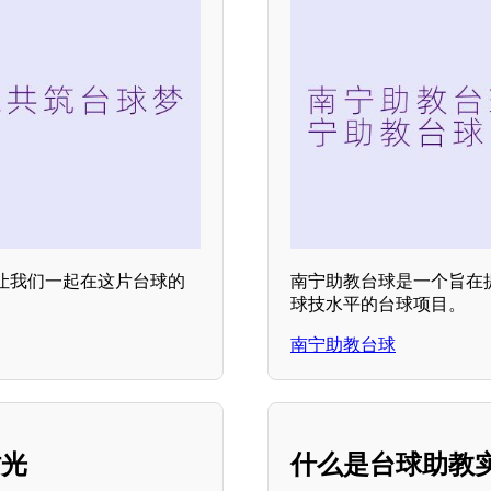
让我们一起在这片台球的
南宁助教台球是一个旨在
球技水平的台球项目。
南宁助教台球
时光
什么是台球助教