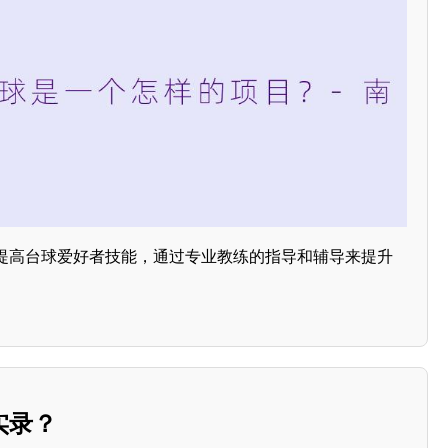
提高台球爱好者技能，通过专业教练的指导和辅导来提升
实录？