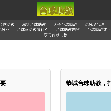
台球助教
思绪台球助教
天长台球助教
助教墙台球
教kk
台球室助教做什么
台球助教内容
台球助教线下
东门台球助教
重要
恭城台球助教，