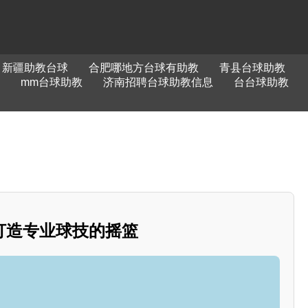
新疆助教台球
合肥哪地方台球有助教
青县台球助教
mm台球助教
济南招聘台球助教信息
台台球助教
打造专业球技的摇篮