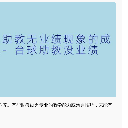
不齐。有些助教缺乏专业的教学能力或沟通技巧，未能有