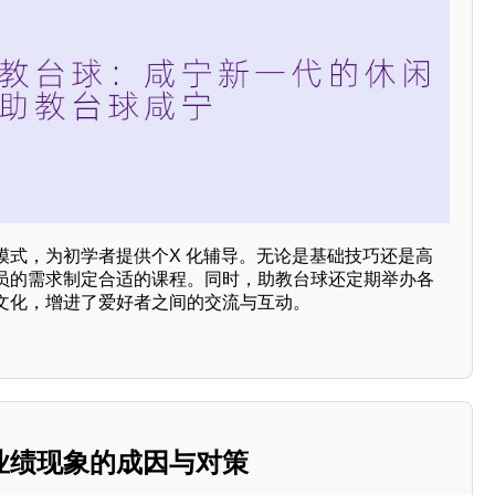
模式，为初学者提供个X 化辅导。无论是基础技巧还是高
员的需求制定合适的课程。同时，助教台球还定期举办各
文化，增进了爱好者之间的交流与互动。
业绩现象的成因与对策