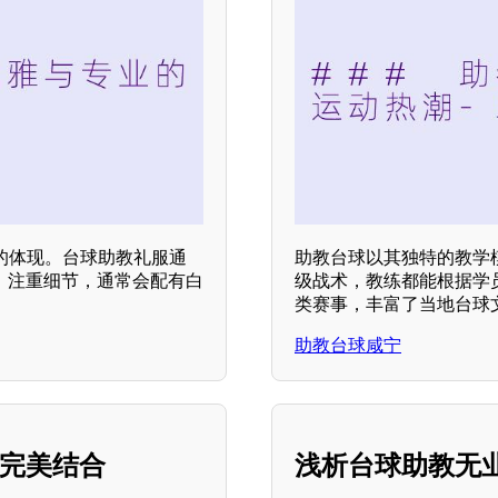
的体现。台球助教礼服通
助教台球以其独特的教学
究，注重细节，通常会配有白
级战术，教练都能根据学
类赛事，丰富了当地台球
助教台球咸宁
的完美结合
浅析台球助教无