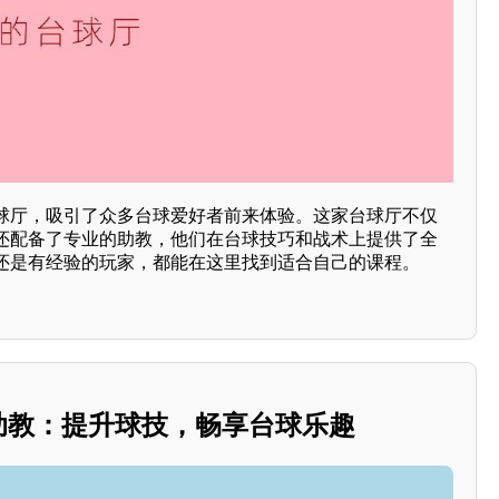
球厅，吸引了众多台球爱好者前来体验。这家台球厅不仅
还配备了专业的助教，他们在台球技巧和战术上提供了全
还是有经验的玩家，都能在这里找到适合自己的课程。
球助教：提升球技，畅享台球乐趣