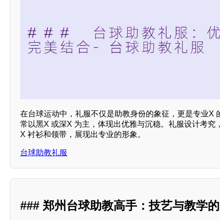
在台球运动中，礼服不仅是助教身份的象征，更是专业X 
常以黑X 或深X 为主，体现出优雅与沉稳。礼服设计考
X 衬衫和领带，展现出专业的形象。
台球助教礼服
### 郑州台球助教高手：技艺与教学