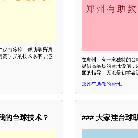
中保持冷静，帮助学员调
提高学员的技术水平，还
在郑州，有一家独特的台
。
提供高品质的台球设施，
面的指导。无论是初学者
郑州有助教的台球厅
升我的台球技术？
### 大家洼台