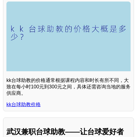
kk台球助教的价格通常根据课程内容和时长有所不同，大
致在每小时100元到300元之间，具体还需咨询当地的服务
供应商。
kk台球助教价格
武汉兼职台球助教——让台球爱好者