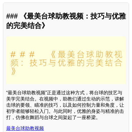
### 《最美台球助教视频：技巧与优雅
的完美结合》
“最美台球助教视频”正是通过这种方式，将台球的技艺与
美学完美结合。在视频中，助教们通过生动的示范，讲解
击球的要领、瞄准的技巧，以及如何控制力量和角度，让
初学者能够轻松入门。与此同时，优雅的身姿与精准的击
打，仿佛在舞蹈与台球之间架起了一座桥梁。
最美台球助教视频