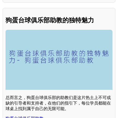
狗蛋台球俱乐部助教的独特魅力
总而言之，狗蛋台球俱乐部的助教们是这片热土上不可或
缺的引导者和支持者，在他们的指引下，每位学员都能在
球桌上找到属于自己的无限可能。