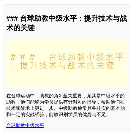
### 台球助教中级水平：提升技术与战
术的关键
在台球运动中，助教的角X 至关重要，尤其是中级水平的
助教，他们能够为学员提供有针对X 的指导，帮助他们在
技术和战术上更进一步。中级助教通常具备扎实的基本功
和一定的实战经验，能够识别学员的优势与不足。
台球助教中级水平