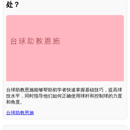
处？
台球助教恩施能够帮助初学者快速掌握基础技巧，提高球
技水平，同时指导他们如何正确使用球杆和控制球的力度
和角度。
台球助教恩施