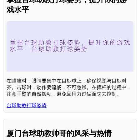
戏水平
在瞄准时，眼睛要集中在目标球上，确保视觉与目标对
齐。击球时，动作要流畅，不可急躁。在挥杆的过程中，
注意手臂的自然摆动，避免因用力过猛而失去控制。
台球助教打球姿势
厦门台球助教帅哥的风采与热情