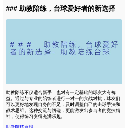
### 助教陪练，台球爱好者的新选择
助教陪练不仅适合新手，也对有一定基础的球友大有裨
益。通过与专业的陪练者进行一对一的实战对抗，球友们
可以更好地发现自身的不足，及时调整自己的击球手法和
战术思维。这种交流与切磋，更能激发出参与者的竞技精
神，使得练习变得充满乐趣。
助教陪练台球