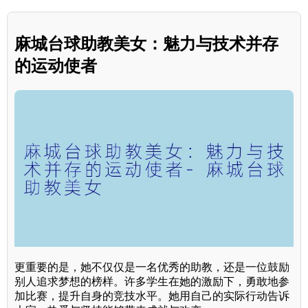
麻城台球助教美女：魅力与技术并存
的运动使者
更重要的是，她不仅仅是一名优秀的助教，还是一位鼓励
别人追求梦想的榜样。许多学生在她的激励下，勇敢地参
加比赛，提升自身的竞技水平。她用自己的实际行动告诉