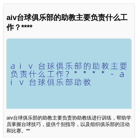
aiv台球俱乐部的助教主要负责什么工
作？****
aiv台球俱乐部的助教主要负责协助教练进行训练，帮助学
员掌握台球技巧，提供个别指导，以及组织俱乐部的活动
和比赛。**