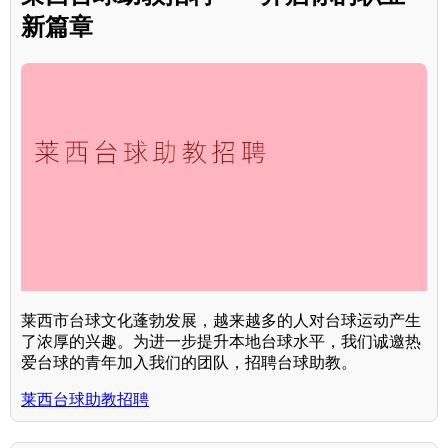
新篇章
莱西市台球文化蓬勃发展，越来越多的人对台球运动产生
了浓厚的兴趣。为进一步提升本地台球水平，我们诚邀热
爱台球的青年加入我们的团队，招聘台球助教。
莱西台球助教招聘