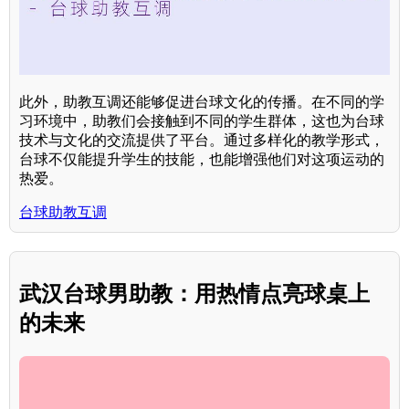
此外，助教互调还能够促进台球文化的传播。在不同的学
习环境中，助教们会接触到不同的学生群体，这也为台球
技术与文化的交流提供了平台。通过多样化的教学形式，
台球不仅能提升学生的技能，也能增强他们对这项运动的
热爱。
台球助教互调
武汉台球男助教：用热情点亮球桌上
的未来