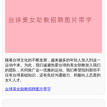
随着台球文化的不断发展，越来越多的年轻人加入到这一
运动中来。为此，我们诚邀热爱台球的美女助教加入我们
的团队，共同推广这一优雅的运动。我们希望找到那些不
仅有台球基础知识，还有良好沟通能力、积极向上态度的
女X 人才。
台球美女助教招聘图片带字