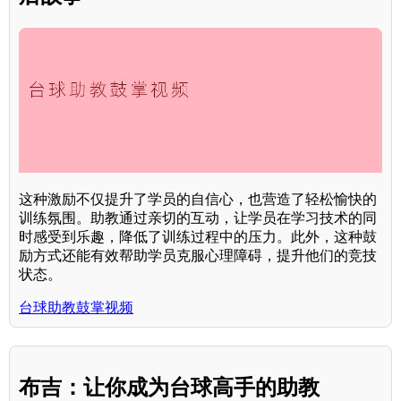
这种激励不仅提升了学员的自信心，也营造了轻松愉快的
训练氛围。助教通过亲切的互动，让学员在学习技术的同
时感受到乐趣，降低了训练过程中的压力。此外，这种鼓
励方式还能有效帮助学员克服心理障碍，提升他们的竞技
状态。
台球助教鼓掌视频
布吉：让你成为台球高手的助教