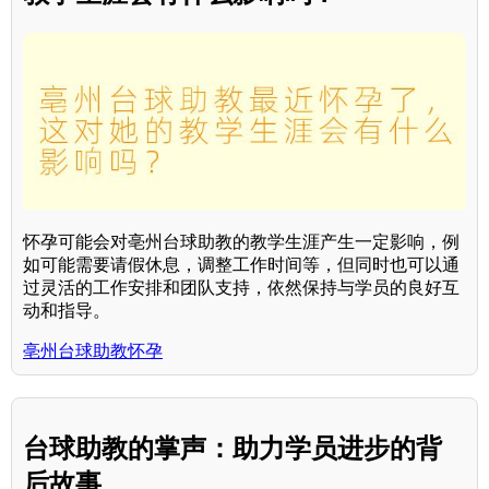
怀孕可能会对亳州台球助教的教学生涯产生一定影响，例
如可能需要请假休息，调整工作时间等，但同时也可以通
过灵活的工作安排和团队支持，依然保持与学员的良好互
动和指导。
亳州台球助教怀孕
台球助教的掌声：助力学员进步的背
后故事