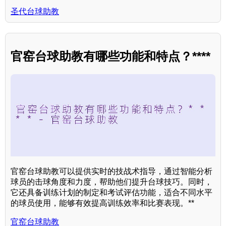
圣代台球助教
官窑台球助教有哪些功能和特点？****
官窑台球助教可以提供实时的技战术指导，通过智能分析
球员的击球角度和力度，帮助他们提升台球技巧。同时，
它还具备训练计划的制定和考试评估功能，适合不同水平
的球员使用，能够有效提高训练效率和比赛表现。**
官窑台球助教