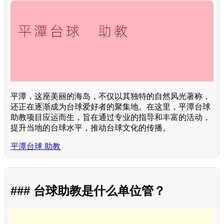
平潭，这座美丽的海岛，不仅以其独特的自然风光著称，
还正在逐渐成为台球爱好者的聚集地。在这里，平潭台球
助教项目应运而生，旨在通过专业的指导和丰富的活动，
提升当地的台球水平，推动台球文化的传播。
平潭台球 助教
### 台球助教是什么单位管？