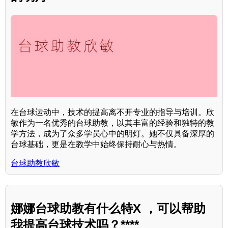
在台球运动中，技术的提高离不开专业的指导与培训。欣
敏作为一名优秀的台球助教，以其丰富的经验和独特的教
学方法，成为了众多学员心中的明灯。她不仅具备深厚的
台球基础，更是在教学中始终保持耐心与热情。
台球助教欣敏
娜娜台球助教有什么特X ，可以帮助
我提高台球技术吗？****