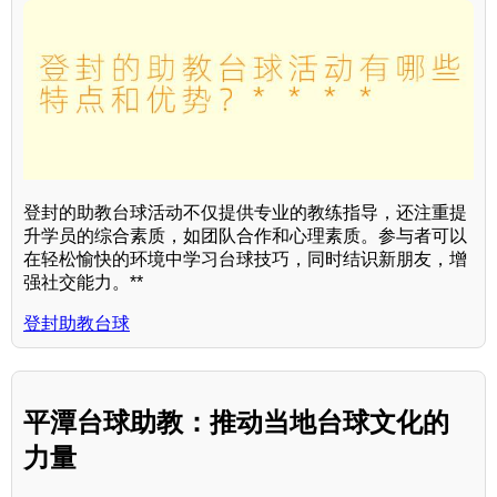
登封的助教台球活动不仅提供专业的教练指导，还注重提
升学员的综合素质，如团队合作和心理素质。参与者可以
在轻松愉快的环境中学习台球技巧，同时结识新朋友，增
强社交能力。**
登封助教台球
平潭台球助教：推动当地台球文化的
力量