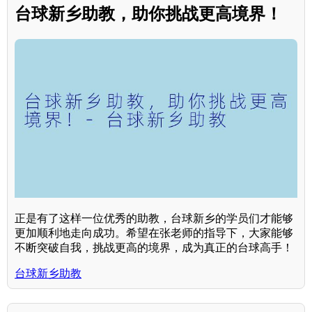
台球新乡助教，助你挑战更高境界！
正是有了这样一位优秀的助教，台球新乡的学员们才能够
更加顺利地走向成功。希望在张老师的指导下，大家能够
不断突破自我，挑战更高的境界，成为真正的台球高手！
台球新乡助教