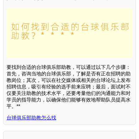
要找到合适的台球俱乐部助教，可以通过以下几个步骤：
首先，咨询当地的台球俱乐部，了解是否有正在招聘的助
教岗位；其次，可以在社交媒体或相关的台球论坛上发布
招聘信息，吸引有经验的选手前来应聘；最后，面试时不
仅要关注助教的技术水平，还要考量他们的沟通能力和对
学员的指导能力，以确保他们能够有效地帮助队员提高水
平。**
台球俱乐部助教怎么找