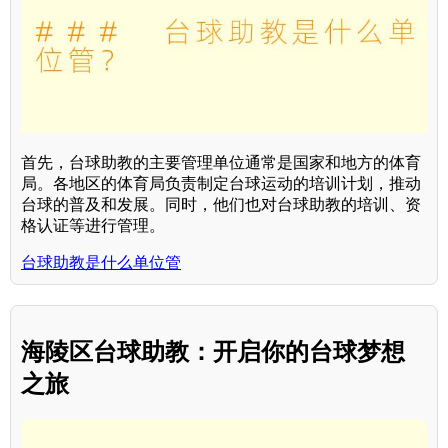
首先，台球助教的主要管理单位通常是国家和地方的体育
局。各地区的体育局负责制定台球运动的培训计划，推动
台球的普及和发展。同时，他们也对台球助教的培训、资
格认证等进行管理。
台球助教是什么单位管
海陵区台球助教：开启你的台球梦想
之旅