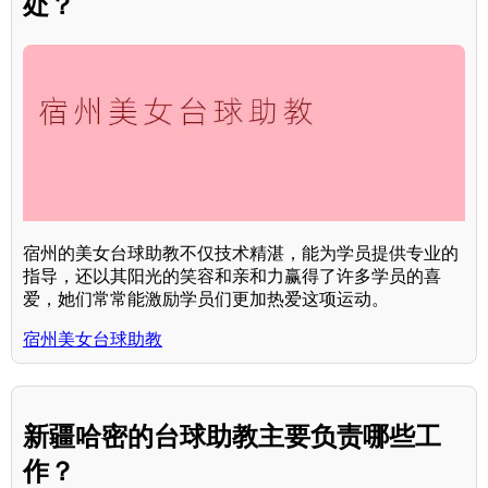
处？
宿州的美女台球助教不仅技术精湛，能为学员提供专业的
指导，还以其阳光的笑容和亲和力赢得了许多学员的喜
爱，她们常常能激励学员们更加热爱这项运动。
宿州美女台球助教
新疆哈密的台球助教主要负责哪些工
作？