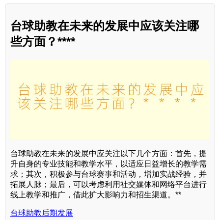
台球助教在未来的发展中应该关注哪
些方面？****
台球助教在未来的发展中应关注以下几个方面：首先，提
升自身的专业技能和教学水平，以适应日益增长的教学需
求；其次，积极参与台球赛事和活动，增加实战经验，并
拓展人脉；最后，可以考虑利用社交媒体和网络平台进行
线上教学和推广，借此扩大影响力和招生渠道。**
台球助教后期发展