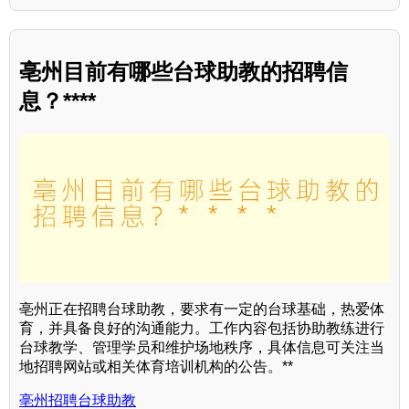
亳州目前有哪些台球助教的招聘信
息？****
亳州正在招聘台球助教，要求有一定的台球基础，热爱体
育，并具备良好的沟通能力。工作内容包括协助教练进行
台球教学、管理学员和维护场地秩序，具体信息可关注当
地招聘网站或相关体育培训机构的公告。**
亳州招聘台球助教