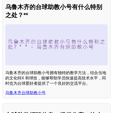
乌鲁木齐的台球助教小号有什么特别
之处？**
乌鲁木齐的台球助教小号拥有独特的教学方法，结合当地
的文化特X 和球技，能够帮助学员快速提高技术水平，同
时也为台球爱好者提供了一个良好的交流平台。
乌鲁木齐台球助教小号