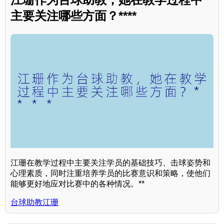
主要关注哪些方面？****
江珊在教学过程中主要关注学员的基础技巧、击球姿势和
心理素质，同时注重培养学员的比赛意识和策略，使他们
能够更好地应对比赛中的各种情况。**
台球助教江珊