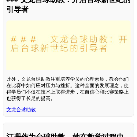
引导者
此外，文龙台球助教注重培养学员的心理素质，教会他们
在比赛中如何应对压力与挫折。这种全面的发展理念，使
得学员们不仅在技术上取得进步，在自信心和比赛策略上
也获得了长足的提高。
文龙台球助教
江珊作为台球助教，她在教学过程中