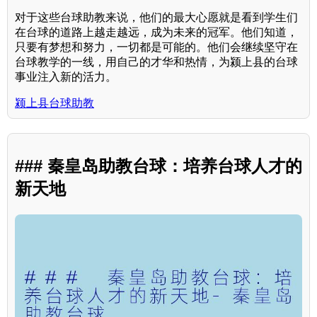
对于这些台球助教来说，他们的最大心愿就是看到学生们
在台球的道路上越走越远，成为未来的冠军。他们知道，
只要有梦想和努力，一切都是可能的。他们会继续坚守在
台球教学的一线，用自己的才华和热情，为颍上县的台球
事业注入新的活力。
颍上县台球助教
### 秦皇岛助教台球：培养台球人才的
新天地