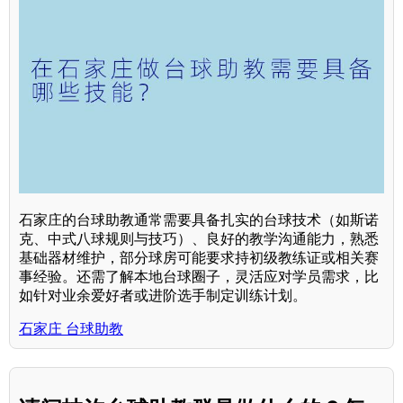
石家庄的台球助教通常需要具备扎实的台球技术（如斯诺
克、中式八球规则与技巧）、良好的教学沟通能力，熟悉
基础器材维护，部分球房可能要求持初级教练证或相关赛
事经验。还需了解本地台球圈子，灵活应对学员需求，比
如针对业余爱好者或进阶选手制定训练计划。
石家庄 台球助教