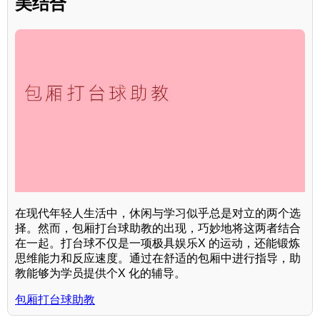
美结合
在现代年轻人生活中，休闲与学习似乎总是对立的两个选
择。然而，包厢打台球助教的出现，巧妙地将这两者结合
在一起。打台球不仅是一项极具娱乐X 的运动，还能锻炼
思维能力和反应速度。通过在舒适的包厢中进行指导，助
教能够为学员提供个X 化的辅导。
包厢打台球助教