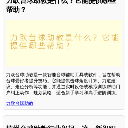
力欧台球助教是什么？它能提供哪些
帮助？
力欧台球助教是一款智能台球辅助工具或软件，旨在帮助
台球爱好者提升技巧。它能提供击球角度计算、力道建
议、走位分析等功能，并通过实时反馈或模拟训练帮助用
户纠正动作、规划策略，适合新手学习和高手进阶训练。
力欧台球助教