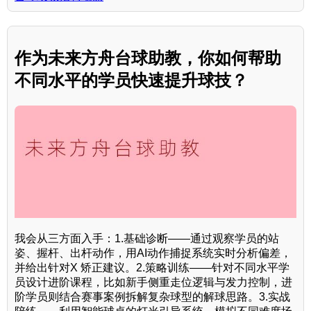
作为未来方舟台球助教，你如何帮助
不同水平的学员快速提升球技？
我会从三方面入手：1.基础诊断——通过观察学员的站
姿、握杆、出杆动作，用AI动作捕捉系统实时分析偏差，
并给出针对X 矫正建议。2.策略训练——针对不同水平学
员设计进阶课程，比如新手侧重走位逻辑与发力控制，进
阶学员则结合赛事案例拆解复杂球型的解球思路。3.实战