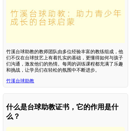
竹溪台球助教的教师团队由多位经验丰富的教练组成，他
们不仅在台球技艺上有着扎实的基础，更懂得如何与孩子
们沟通，激发他们的热情。每周的训练课程都充满了乐趣
和挑战，让学员们在轻松的氛围中不断进步。
竹溪台球助教
什么是台球助教证书，它的作用是什
么？