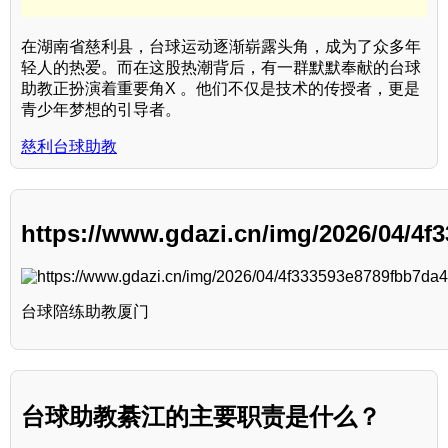
在湖南省慈利县，台球运动逐渐崭露头角，成为了众多年
轻人的热爱。而在这股热潮背后，有一群默默奉献的台球
助教正扮演着重要角X 。他们不仅是技术的传授者，更是
青少年梦想的引导者。
慈利台球助教
https://www.gdazi.cn/img/2026/04/4
台球陪练助教厦门
台球助教綦江的主要职责是什么？