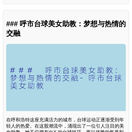
### 呼市台球美女助教：梦想与热情的
交融
在呼和浩特这座充满活力的城市，台球运动正逐渐受到年
轻人的热爱。在这股潮流中，涌现出了一位引人注目的美