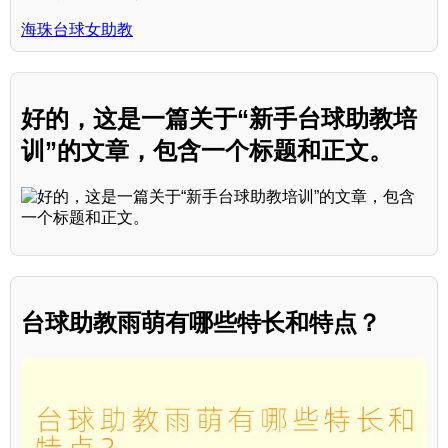
海珠台球女助教
好的，这是一篇关于“新手台球助教培
训”的文章，包含一个标题和正文。
台球助教雨萌有哪些特长和特点？