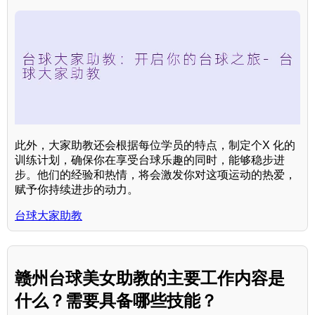
此外，大家助教还会根据每位学员的特点，制定个X 化的
训练计划，确保你在享受台球乐趣的同时，能够稳步进
步。他们的经验和热情，将会激发你对这项运动的热爱，
赋予你持续进步的动力。
台球大家助教
赣州台球美女助教的主要工作内容是
什么？需要具备哪些技能？