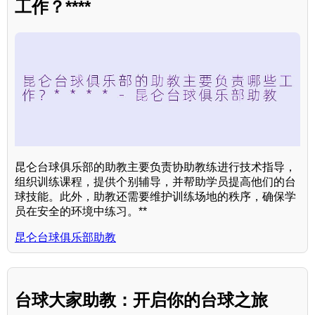
工作？****
昆仑台球俱乐部的助教主要负责协助教练进行技术指导，
组织训练课程，提供个别辅导，并帮助学员提高他们的台
球技能。此外，助教还需要维护训练场地的秩序，确保学
员在安全的环境中练习。**
昆仑台球俱乐部助教
台球大家助教：开启你的台球之旅