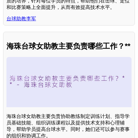
质的培养，针对每位学员的特点，帮助他们在击球、走位
和比赛策略上全面提升，从而有效提高技术水平。
台球助教李军
海珠台球女助教主要负责哪些工作？**
海珠台球女助教主要负责协助教练制定训练计划、指导学
员基础技能、组织训练课程以及提供技术支持和心理辅
导，帮助学员提高台球水平。同时，她们还可以参与赛事
的组织和协调工作。