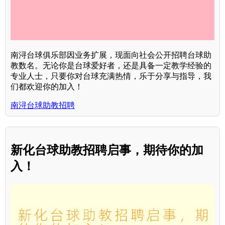
南浔台球俱乐部因业务扩展，现面向社会公开招聘台球助
教数名。无论你是台球爱好者，还是具备一定教学经验的
专业人士，只要你对台球充满热情，乐于分享与指导，我
们都欢迎你的加入！
南浔台球助教招聘
新化台球助教招聘启事，期待你的加
入！