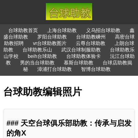
台球助教首页
上海台球助教
义乌招台球助教
鑫
盛台球助教
罗阳台球助教
台球助教嵊州
高密台球
助教招聘
vr台球助教图片
云尊台球助教
上朗台球
助教
台球助教乐山
武汉台球制服助教
台球助教乐
山学校
beih台球助教
台球助教体验卡
沅江台球助
教
男的当台球助教
慕斯台球助教
台球店助教揭
秘
漳浦打台球助教
智博台球助教
台球助教编辑照片
### 天空台球俱乐部助教：传承与启发
的角X