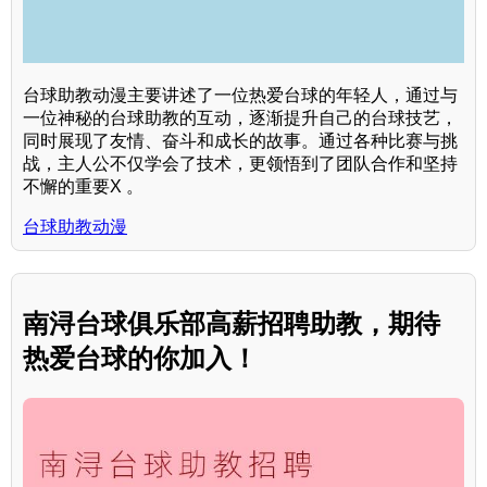
台球助教动漫主要讲述了一位热爱台球的年轻人，通过与
一位神秘的台球助教的互动，逐渐提升自己的台球技艺，
同时展现了友情、奋斗和成长的故事。通过各种比赛与挑
战，主人公不仅学会了技术，更领悟到了团队合作和坚持
不懈的重要X 。
台球助教动漫
南浔台球俱乐部高薪招聘助教，期待
热爱台球的你加入！