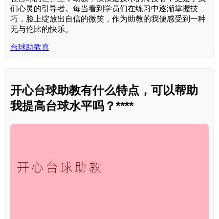
们心灵的引导者。每当看到学员们在练习中逐渐掌握技
巧，脸上绽放出自信的微笑，作为助教的我便感受到一种
无与伦比的快乐。
台球助教喜
开心台球助教有什么特点，可以帮助
我提高台球水平吗？****