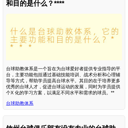
和目的是什么？****
台球助教体系是一个旨在为台球爱好者提供专业指导的平
台，主要功能包括通过基础技能培训、战术分析和心理辅
导等方式，帮助学员提高台球水平。其目的在于培养更多
优秀的台球人才，促进台球运动的发展，同时为学员提供
个X 化的学习方案，以满足不同水平和需求的球员。**
台球助教体系