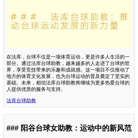
在法库，台球不仅是一项体育运动，更是许多人生活的一
部分。通过法库台球助教，越来越多的人走进了台球的世
界，享受竞技带来的乐趣和成就感。这一项目不仅推动了
地方的体育文化发展，也为台球运动的普及奠定了坚实的
基础。未来，相信法库台球助教将继续为更多热爱台球的
人提供优质的服务与支持。
法库台球助教
### 阳谷台球女助教：运动中的新风范