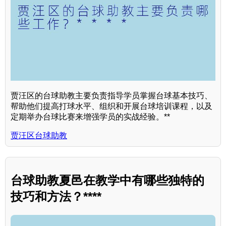
贾汪区的台球助教主要负责指导学员掌握台球基本技巧、
帮助他们提高打球水平、组织和开展台球培训课程，以及
定期举办台球比赛来增强学员的实战经验。**
贾汪区台球助教
台球助教夏邑在教学中有哪些独特的
技巧和方法？****