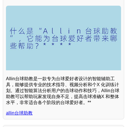
Allin台球助教是一款专为台球爱好者设计的智能辅助工
具，能够提供专业的技术指导、视频分析和个X 化训练计
划。通过智能算法分析用户的击球动作和技巧，Allin台球
助教可以帮助玩家发现自身不足，提高击球准确X 和整体
水平，非常适合各个阶段的台球爱好者。**
allin台球助教