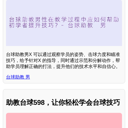
台球助教男X 可以通过观察学员的姿势、击球力度和瞄准
技巧，给予针对X 的指导，同时通过示范和分解动作，帮
助学员理解正确的打法，提升他们的技术水平和自信心。
台球助教 男
助教台球598，让你轻松学会台球技巧