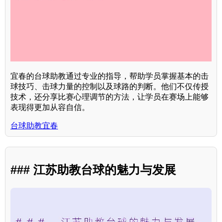
宜春的台球助教通过专业的指导，帮助学员掌握基本的击
球技巧、击球力量的控制以及球路的判断。他们不仅传授
技术，还分享比赛心理调节的方法，让学员在赛场上能够
表现得更加从容自信。
台球助教宜春
### 江苏助教台球的魅力与发展