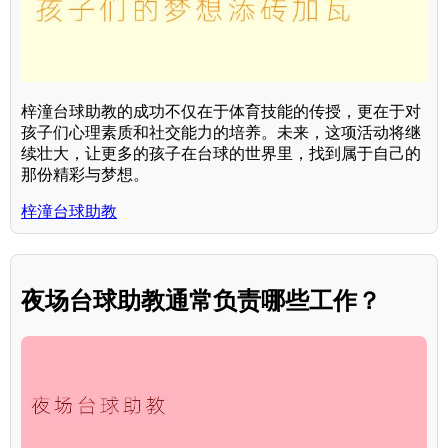
梓潼台球助教的成功不仅在于体育技能的传授，更在于对
孩子们心理素质和社交能力的培养。未来，这项活动将继
续壮大，让更多的孩子在台球的世界里，找到属于自己的
那份精彩与梦想。
梓潼台球助教
夜场台球助教通常负责哪些工作？