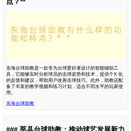
点？**
东海台球助教是一款专为台球爱好者设计的智能辅助工
具，它能够实时分析球员的击球姿势和技术，提供个X 化
的反馈和建议，帮助用户改善击球技巧。此外，助教还配
备了丰富的教学视频和练习计划，适合不同水平的玩家使
用。
东海台球助教
### 莘县台球助教：推动球艺发展新力