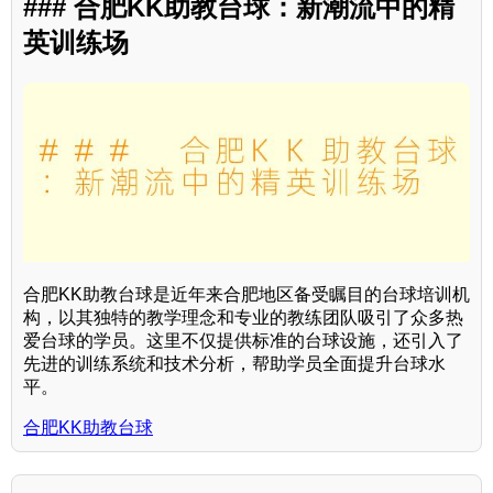
### 合肥KK助教台球：新潮流中的精
英训练场
合肥KK助教台球是近年来合肥地区备受瞩目的台球培训机
构，以其独特的教学理念和专业的教练团队吸引了众多热
爱台球的学员。这里不仅提供标准的台球设施，还引入了
先进的训练系统和技术分析，帮助学员全面提升台球水
平。
合肥KK助教台球