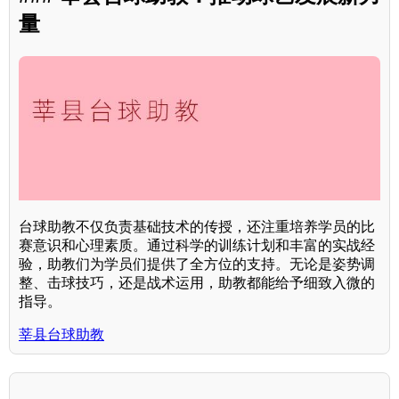
量
台球助教不仅负责基础技术的传授，还注重培养学员的比
赛意识和心理素质。通过科学的训练计划和丰富的实战经
验，助教们为学员们提供了全方位的支持。无论是姿势调
整、击球技巧，还是战术运用，助教都能给予细致入微的
指导。
莘县台球助教