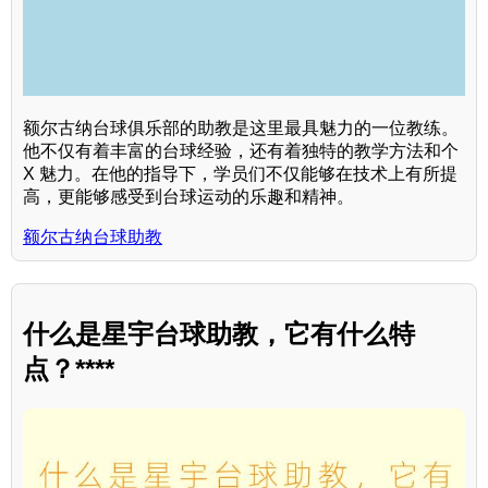
额尔古纳台球俱乐部的助教是这里最具魅力的一位教练。
他不仅有着丰富的台球经验，还有着独特的教学方法和个
X 魅力。在他的指导下，学员们不仅能够在技术上有所提
高，更能够感受到台球运动的乐趣和精神。
额尔古纳台球助教
什么是星宇台球助教，它有什么特
点？****