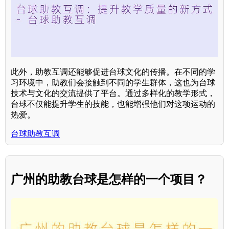
此外，助教互调还能够促进台球文化的传播。在不同的学
习环境中，助教们会接触到不同的学生群体，这也为台球
技术与文化的交流提供了平台。通过多样化的教学形式，
台球不仅能提升学生的技能，也能增强他们对这项运动的
热爱。
台球助教互调
广州的助教台球是怎样的一个项目？