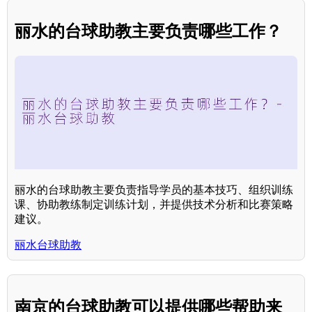
丽水的台球助教主要负责哪些工作？
丽水的台球助教主要负责指导学员的基本技巧、组织训练
课、协助教练制定训练计划，并提供技术分析和比赛策略
建议。
丽水台球助教
南京的台球助教可以提供哪些帮助来