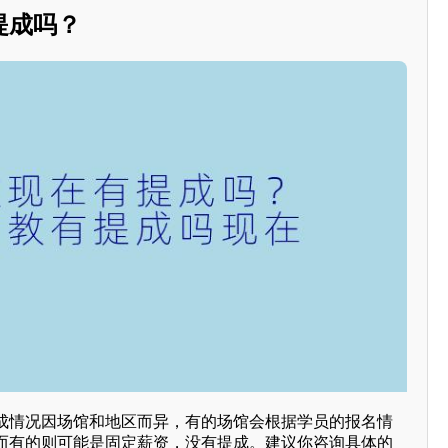
提成吗？
成情况因场馆和地区而异，有的场馆会根据学员的报名情
而有的则可能是固定薪资，没有提成。建议你咨询具体的