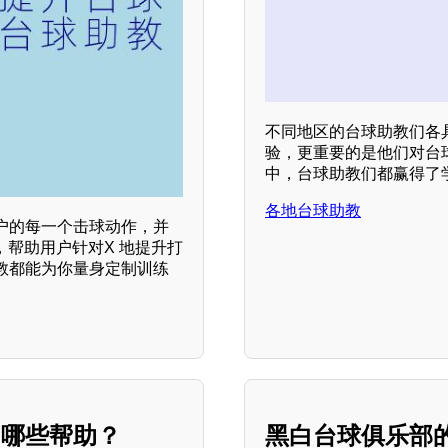
不同地区的台球助教们各
验，更重要的是他们对台
中，台球助教们都赢得了
各地台球助教
户的每一个击球动作，并
，帮助用户针对X 地提升打
教都能为你量身定制训练
了哪些帮助？
黑白台球俱乐部