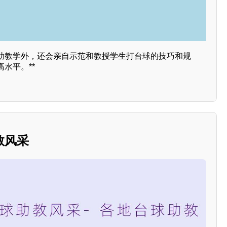
助教学外，还会亲自示范和教授学生打台球的技巧和规
水平。**
教风采