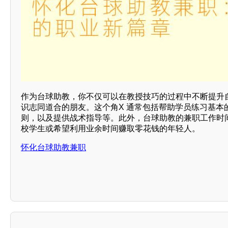
作为台球助教，你不仅可以在教授技巧的过程中不断提升
识志同道合的朋友。这个角X 通常包括帮助学员练习基本
则，以及提供战术指导等。此外，台球助教的兼职工作时
校学生或希望利用业余时间赚取零花钱的年轻人。
怀化台球助教兼职