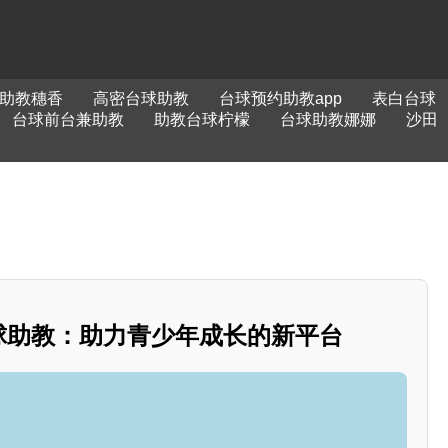
助教穗香
高密台球助教
台球预约助教app
表白台球
台球前台兼助教
助教台球柠檬
台球助教娜娜
沙田
台球助教：助力青少年成长的新平台