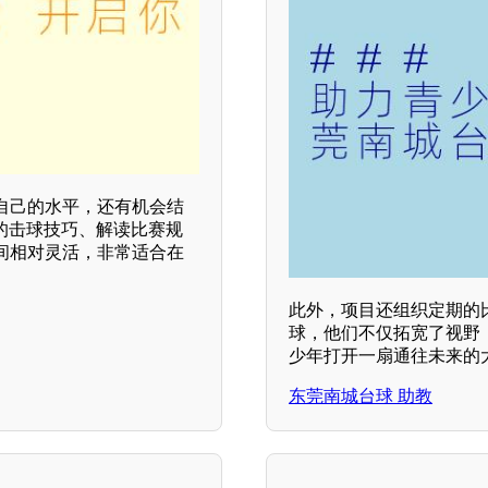
自己的水平，还有机会结
的击球技巧、解读比赛规
间相对灵活，非常适合在
此外，项目还组织定期的
球，他们不仅拓宽了视野
少年打开一扇通往未来的
东莞南城台球 助教