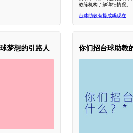
教练机构了解详细情况。
台球助教有提成吗现在
台球梦想的引路人
你们招台球助教的