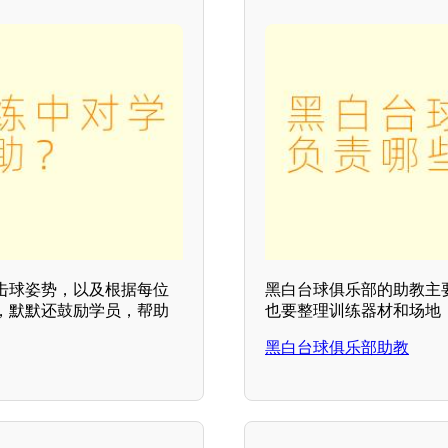
击球姿势，以及根据每位
黑白台球俱乐部的助教主
，默默还鼓励学员，帮助
也要整理训练器材和场地
黑白台球俱乐部助教