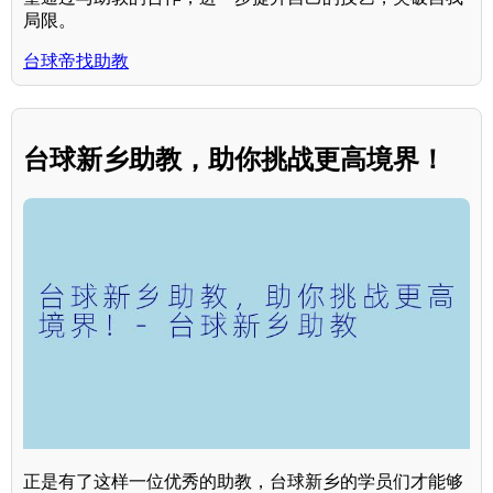
局限。
台球帝找助教
台球新乡助教，助你挑战更高境界！
正是有了这样一位优秀的助教，台球新乡的学员们才能够