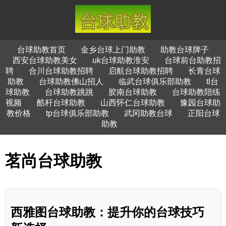
台球助教首页
金乡台球上门助教
助教台球牌子
西安台球助教美女
uk台球助教淮安
台球前台助教招
聘
合川台球助教招聘
启航台球助教招聘
长青台球
助教
台球助教佛山招人
临武台球俱乐部助教
tl台
球助教
台球助教跳跳
胶南台球助教
台球助教陪练
视频
酷杆台球助教
山西怀仁台球助教
豫园台球助
教价格
tp台球俱乐部助教
武冈助教台球
正阳台球
助教
茗尚台球助教
西雅图台球助教：提升你的台球技巧