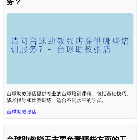
务？
台球助教张店提供专业的台球培训课程，包括基础技巧、
战术指导和比赛训练，适合不同水平的学员。
台球助教张店
台球助教晓玉主要负责哪些方面的工