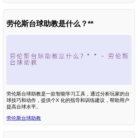
劳伦斯台球助教是什么？**
劳伦斯台球助教是一款智能学习工具，通过分析玩家的台
球技巧和动作，提供个X 化的指导和训练建议，帮助用户
提高台球水平。
劳伦斯台球助教