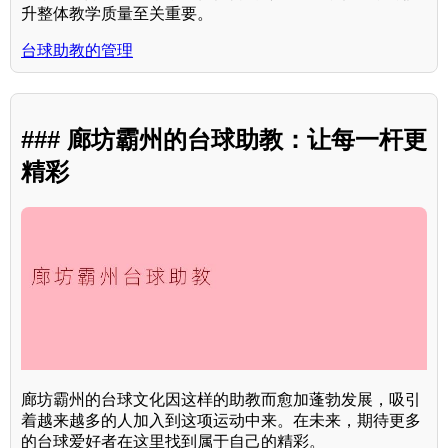
升整体教学质量至关重要。
台球助教的管理
### 廊坊霸州的台球助教：让每一杆更
精彩
廊坊霸州的台球文化因这样的助教而愈加蓬勃发展，吸引
着越来越多的人加入到这项运动中来。在未来，期待更多
的台球爱好者在这里找到属于自己的精彩。