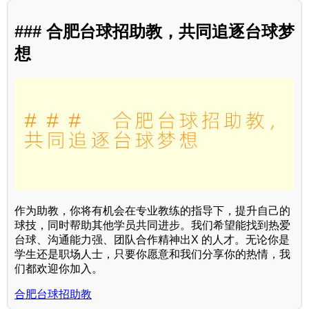
### 合肥台球招助教，共同追逐台球梦
想
作为助教，你将有机会在专业教练的指导下，提升自己的
球技，同时帮助其他学员共同进步。我们希望能找到热爱
台球、沟通能力强、团队合作精神出X 的人才。无论你是
学生还是职场人士，只要你愿意和我们分享你的热情，我
们都欢迎你加入。
合肥台球招助教