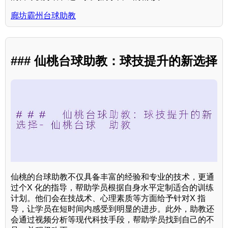
廊坊霸州台球助教
### 仙桃台球助教：球技提升的新选择
仙桃的台球助教不仅具备丰富的经验和专业的技术，更通
过个X 化的指导，帮助学员根据自身水平定制适合的训练
计划。他们会在技战术、心理素质等方面给予针对X 指
导，让学员在短时间内感受到明显的进步。此外，助教还
会通过视频分析等现代科技手段，帮助学员找到自己的不