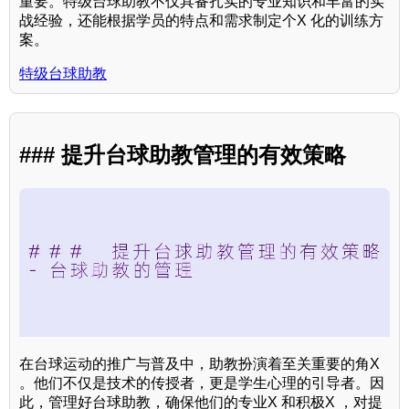
重要。特级台球助教不仅具备扎实的专业知识和丰富的实
战经验，还能根据学员的特点和需求制定个X 化的训练方
案。
特级台球助教
### 提升台球助教管理的有效策略
在台球运动的推广与普及中，助教扮演着至关重要的角X
。他们不仅是技术的传授者，更是学生心理的引导者。因
此，管理好台球助教，确保他们的专业X 和积极X ，对提