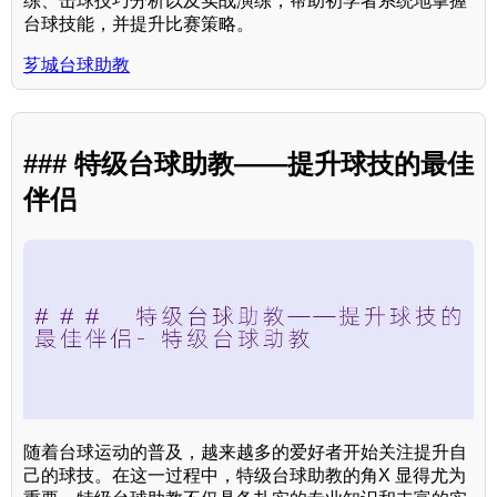
练、击球技巧分析以及实战演练，帮助初学者系统地掌握
台球技能，并提升比赛策略。
芗城台球助教
### 特级台球助教——提升球技的最佳
伴侣
随着台球运动的普及，越来越多的爱好者开始关注提升自
己的球技。在这一过程中，特级台球助教的角X 显得尤为