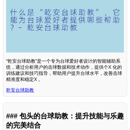
“乾安台球助教”是一个专为台球爱好者设计的智能辅助系
统，通过分析用户的击球数据和技术动作，提供个X 化的
训练建议和技巧指导，帮助用户提升台球水平，改善击球
精准度和稳定X 。
乾安台球助教
### 包头的台球助教：提升技能与乐趣
的完美结合