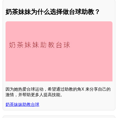
奶茶妹妹为什么选择做台球助教？
因为她热爱台球运动，希望通过助教的角X 来分享自己的
激情，并帮助更多人提高技能。
奶茶妹妹助教台球