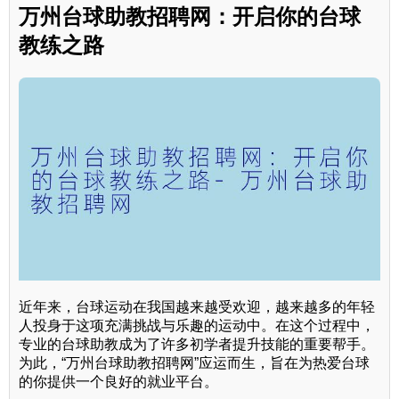
万州台球助教招聘网：开启你的台球
教练之路
近年来，台球运动在我国越来越受欢迎，越来越多的年轻
人投身于这项充满挑战与乐趣的运动中。在这个过程中，
专业的台球助教成为了许多初学者提升技能的重要帮手。
为此，“万州台球助教招聘网”应运而生，旨在为热爱台球
的你提供一个良好的就业平台。