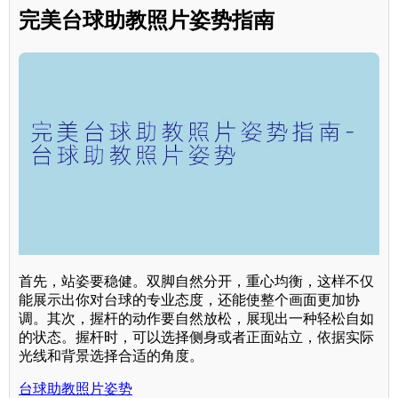
完美台球助教照片姿势指南
首先，站姿要稳健。双脚自然分开，重心均衡，这样不仅
能展示出你对台球的专业态度，还能使整个画面更加协
调。其次，握杆的动作要自然放松，展现出一种轻松自如
的状态。握杆时，可以选择侧身或者正面站立，依据实际
光线和背景选择合适的角度。
台球助教照片姿势