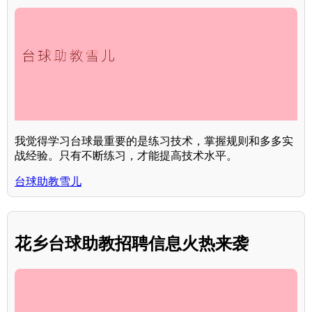
我觉得学习台球最重要的是练习技术，掌握规则和多多实
战经验。只有不断练习，才能提高技术水平。
台球助教雪儿
花乡台球助教招聘信息火热来袭