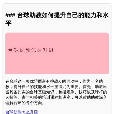
### 台球助教如何提升自己的能力和水
平
在台球这一项优雅而富有挑战X 的运动中，作为一名助
教，提升自己的技能和水平显得尤为重要。首先，助教应
当具备扎实的台球基础知识，包括规则、技巧以及球杆的
选择等。参与相关的培训课程和讲座，可以帮助助教深入
理解台球的各个方面。
台球助教怎么升级