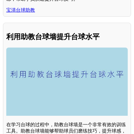
宝清台球助教
利用助教台球墙提升台球水平
在学习台球的过程中，助教台球墙是一个非常有效的训练
工具。助教台球墙能够帮助球员们磨练技巧，提升球感，