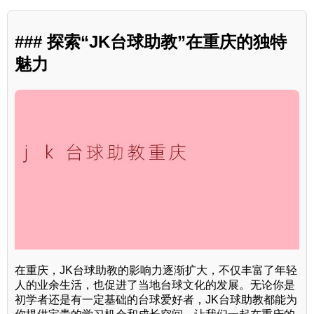
### 探索“JK台球助教”在重庆的独特
魅力
在重庆，JK台球助教的影响力逐渐扩大，不仅丰富了年轻
人的业余生活，也促进了当地台球文化的发展。无论你是
初学者还是有一定基础的台球爱好者，JK台球助教都能为