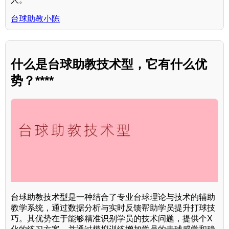
台球助教小陈
什么是台球助教技术型，它有什么优
势？****
台球助教技术型是一种结合了专业台球理论与技术的辅助
教学系统，通过数据分析与实时反馈帮助学员提升打球技
巧。其优势在于能够精准识别学员的技术问题，提供个X