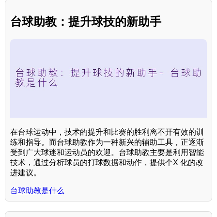
台球助教：提升球技的新助手
在台球运动中，技术的提升和比赛的胜利离不开有效的训
练和指导。而台球助教作为一种新兴的辅助工具，正逐渐
受到广大球迷和运动员的欢迎。台球助教主要是利用智能
技术，通过分析球员的打球数据和动作，提供个X 化的改
进建议。
台球助教是什么