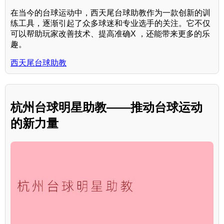
在当今的台球运动中，西天尾台球助教作为一款创新的训
练工具，逐渐引起了众多球迷和专业选手的关注。它不仅
可以帮助玩家改善技术、提高准确X ，还能带来更多的乐
趣。
西天尾台球助教
杭州台球明星助教——推动台球运动
的新力量