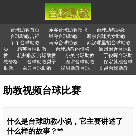
台球助教首页
萍乡台球助教招聘
台球助教涡阳
台球助教吉祥
星爵台球助教
新余台球美女助教
丫丫台球助教
南漳台球助教
武汉哪里招台球助教
员
精英台球助教
台球助教的资格
徐州附近台球助
教
杭州临安台球助教
小美台球助教
丁俊晖台球助
教价格
台球助教梨子
廊坊台球助教
保定莲池台球
助教
白云台球助教
猛男助教台球
文昌台球助教
助教视频台球比赛
什么是台球助教小说，它主要讲述了
什么样的故事？**