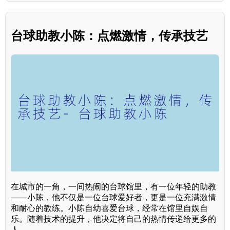
台球助教小陈：点燃激情，传承技艺
在城市的一角，一间热闹的台球馆里，有一位年轻的助教
——小陈，他不仅是一位台球爱好者，更是一位充满激情
和耐心的教练。小陈自幼喜爱台球，经常在馆里自娱自
乐。随着技术的提升，他决定将自己的热情传递给更多的
人。