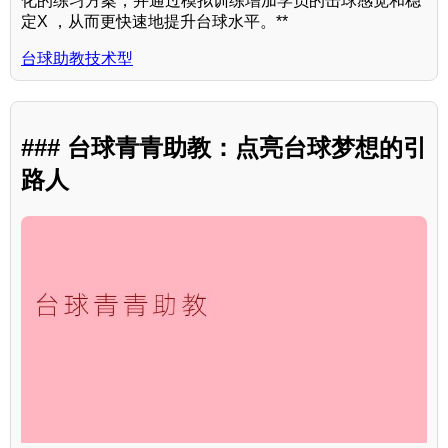
化的练习方案，并通过模拟训练增加学员的击球感觉和稳
定X ，从而更快速地提升台球水平。**
台球助教技术型
### 台球青青助教：点亮台球梦想的引
路人