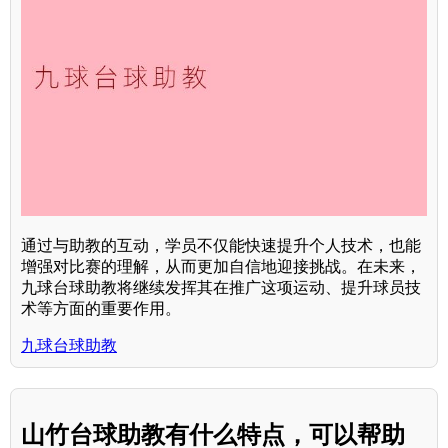
通过与助教的互动，学员不仅能快速提升个人技术，也能
增强对比赛的理解，从而更加自信地迎接挑战。在未来，
九球台球助教将继续发挥其在推广这项运动、提升球员技
术等方面的重要作用。
九球台球助教
山竹台球助教有什么特点，可以帮助