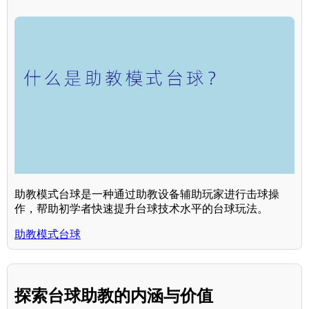
助教模式台球是一种通过助教设备辅助玩家进行击球操
作，帮助初学者快速提升台球技术水平的台球玩法。
助教模式台球
探索台球助教的内涵与价值