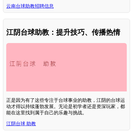
云南台球助教招聘信息
江阴台球助教：提升技巧、传播热情
正是因为有了这些专注于台球事业的助教，江阴的台球运
动才得以持续蓬勃发展。无论是初学者还是资深玩家，都
能在这里找到属于自己的乐趣与挑战。
江阴台球 助教