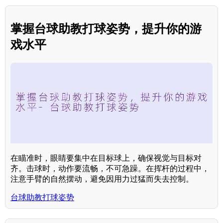
掌握台球助教打球姿势，提升你的游
戏水平
在瞄准时，眼睛要集中在目标球上，确保视觉与目标对
齐。击球时，动作要流畅，不可急躁。在挥杆的过程中，
注意手臂的自然摆动，避免因用力过猛而失去控制。
台球助教打球姿势