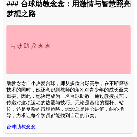
### 台球助教念念：用激情与智慧照亮
梦想之路
助教念念自小热爱台球，师从多位台球高手，在不断磨练
技术的同时，她还意识到教师的角X 对青少年的成长至关
重要。因此，她决定成为一名台球助教，通过教授技艺，
传递对这项运动的热爱与技巧。无论是基础的握杆、站
位，还是复杂的击球策略，念念总是用心讲解，耐心指
导，力求让每个学员都能找到自己的节奏。
台球助教念念