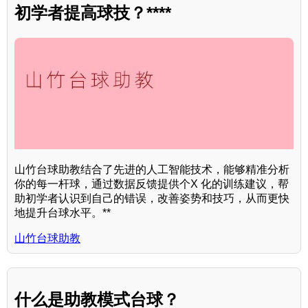
初学者提高球技？****
山竹台球助教结合了先进的人工智能技术，能够精准分析
你的每一杆球，通过数据反馈提供个X 化的训练建议，帮
助初学者认识到自己的错误，改善姿势和技巧，从而更快
地提升台球水平。**
山竹台球助教
什么是助教模式台球？