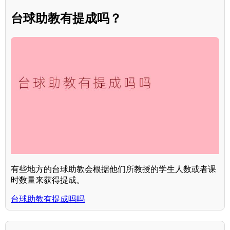
台球助教有提成吗？
有些地方的台球助教会根据他们所教授的学生人数或者课
时数量来获得提成。
台球助教有提成吗吗