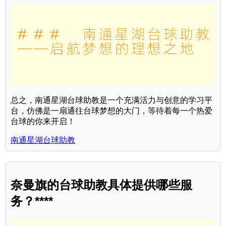
总之，南通星湖台球助教是一个充满活力与创意的学习平
台，仿佛是一扇通往台球梦想的大门，等待着每一个热爱
台球的你来开启！
南通星湖台球助教
奈曼旗的台球助教具体提供哪些服
务？****