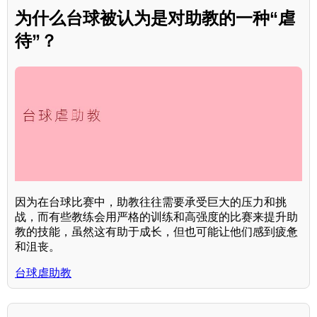
为什么台球被认为是对助教的一种“虐
待”？
因为在台球比赛中，助教往往需要承受巨大的压力和挑
战，而有些教练会用严格的训练和高强度的比赛来提升助
教的技能，虽然这有助于成长，但也可能让他们感到疲惫
和沮丧。
台球虐助教