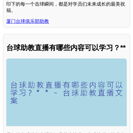
印下的每一个击球瞬间，都是对学员们未来成长的最美祝
福。
厦门台球俱乐部助教
台球助教直播有哪些内容可以学习？**