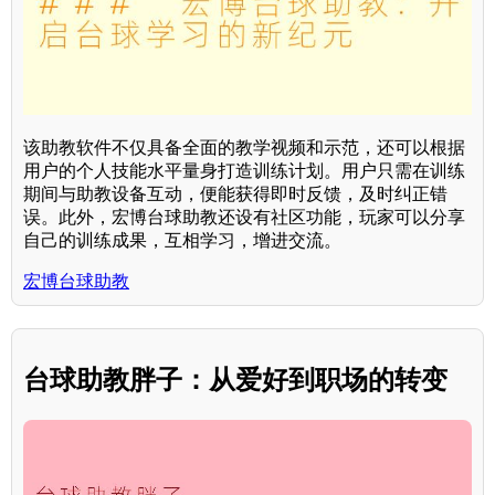
该助教软件不仅具备全面的教学视频和示范，还可以根据
用户的个人技能水平量身打造训练计划。用户只需在训练
期间与助教设备互动，便能获得即时反馈，及时纠正错
误。此外，宏博台球助教还设有社区功能，玩家可以分享
自己的训练成果，互相学习，增进交流。
宏博台球助教
台球助教胖子：从爱好到职场的转变