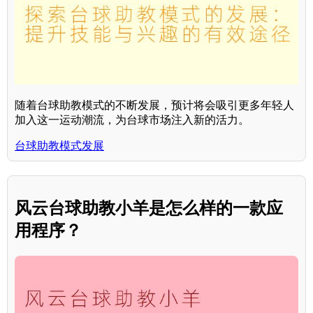
随着台球助教模式的不断发展，预计将会吸引更多年轻人
加入这一运动潮流，为台球市场注入新的活力。
台球助教模式发展
风云台球助教小羊是怎么样的一款应
用程序？