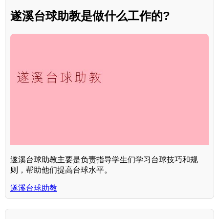
遂溪台球助教是做什么工作的?
遂溪台球助教主要是负责指导学生们学习台球技巧和规
则，帮助他们提高台球水平。
遂溪台球助教