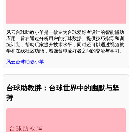
风云台球助教小羊是一款专为台球爱好者设计的智能辅助
应用，旨在通过分析用户的打球数据、提供技巧指导和训
练计划，帮助玩家提升技术水平，同时还可以通过视频教
学和在线社区功能，增强台球爱好者之间的交流与学习。
风云台球助教小羊
台球助教胖：台球世界中的幽默与坚
持