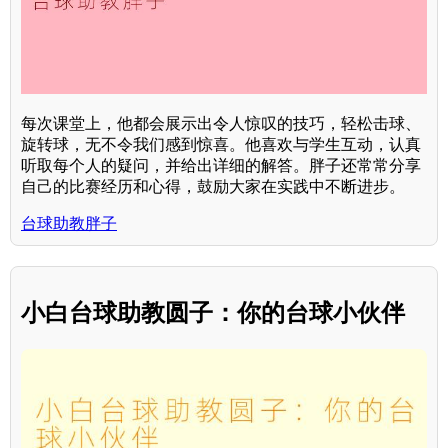
每次课堂上，他都会展示出令人惊叹的技巧，轻松击球、
旋转球，无不令我们感到惊喜。他喜欢与学生互动，认真
听取每个人的疑问，并给出详细的解答。胖子还常常分享
自己的比赛经历和心得，鼓励大家在实践中不断进步。
台球助教胖子
小白台球助教圆子：你的台球小伙伴