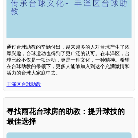
通过台球助教的辛勤付出，越来越多的人对台球产生了浓
厚兴趣，台球运动也得到了更广泛的认可。在丰泽区，台
球已经不仅是一项运动，更是一种文化，一种精神。希望
在台球助教的带领下，更多人能够加入到这个充满激情和
活力的台球大家庭中去。
丰泽区台球助教
寻找雨花台球房的助教：提升球技的
最佳选择