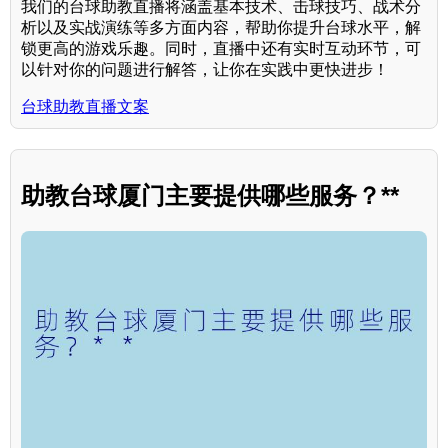
我们的台球助教直播将涵盖基本技术、击球技巧、战术分
析以及实战演练等多方面内容，帮助你提升台球水平，解
锁更高的游戏乐趣。同时，直播中还有实时互动环节，可
以针对你的问题进行解答，让你在实践中更快进步！
台球助教直播文案
助教台球厦门主要提供哪些服务？**