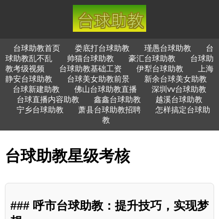
台球助教首页
娄底打台球助教
瑾愚台球助教
台
球助教乱不乱
帅猫台球助教
豪汇台球助教
台球助
教考级视频
台球助教基础工资
伊犁台球助教
上海
静安台球助教
台球美女助教前景
新余台球美女助教
台球新建助教
佛山台球助教直播
深圳vv台球助教
台球直播内容助教
鑫鑫台球助教
越溪台球助教
宁乡台球助教
萧县台球助教招聘
怎样搞定台球助
教
台球助教星级考核
### 呼市台球助教：提升技巧，实现梦