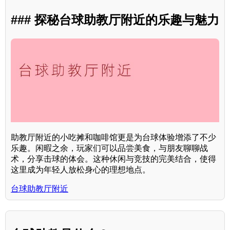
### 探秘台球助教厅附近的乐趣与魅力
助教厅附近的小吃摊和咖啡馆更是为台球体验增添了不少
乐趣。闲暇之余，玩家们可以品尝美食，与朋友聊聊战
术，分享击球的体会。这种休闲与竞技的完美结合，使得
这里成为年轻人放松身心的理想地点。
台球助教厅附近