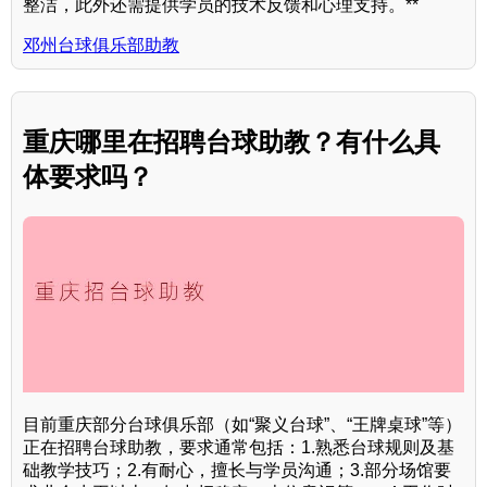
整洁，此外还需提供学员的技术反馈和心理支持。**
邓州台球俱乐部助教
重庆哪里在招聘台球助教？有什么具
体要求吗？
目前重庆部分台球俱乐部（如“聚义台球”、“王牌桌球”等）
正在招聘台球助教，要求通常包括：1.熟悉台球规则及基
础教学技巧；2.有耐心，擅长与学员沟通；3.部分场馆要