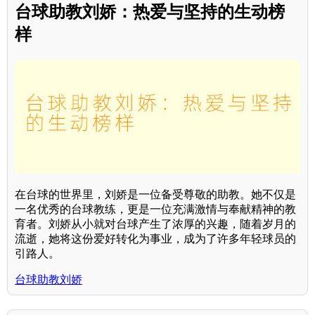
台球助教刘娇：热爱与坚持的生动榜
样
在台球的世界里，刘娇是一位备受尊敬的助教。她不仅是
一名优秀的台球教练，更是一位充满激情与奉献精神的教
育者。刘娇从小就对台球产生了浓厚的兴趣，随着岁月的
流逝，她将这份爱好转化为事业，成为了许多年轻球员的
引路人。
台球助教刘娇