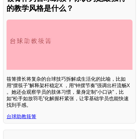
的教学风格是什么？
筱箐擅长将复杂的台球技巧拆解成生活化的比喻，比如
用“摆筷子”解释架杆稳定X ，用“钟摆节奏”强调出杆流畅X
。她还会观察学员的肢体习惯，量身定制“小口诀”，比
如“松手如放羽毛”化解握杆紧张，让零基础学员也能快速
找到手感。
台球助教筱箐