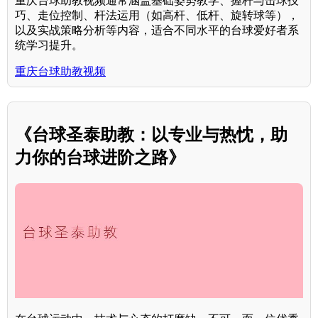
重庆台球助教视频通常涵盖基础姿势教学、握杆与击球技
巧、走位控制、杆法运用（如高杆、低杆、旋转球等），
以及实战策略分析等内容，适合不同水平的台球爱好者系
统学习提升。
重庆台球助教视频
《台球圣泰助教：以专业与热忱，助
力你的台球进阶之路》