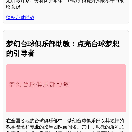
定训练计划、分析比赛录像，帮助学员提升实战水平与策
略意识。
徐杨台球助教
梦幻台球俱乐部助教：点亮台球梦想
的引导者
在全国各地的台球俱乐部中，梦幻台球俱乐部以其独特的
教学理念和专业的指导团队而闻名。其中，助教的角X 尤