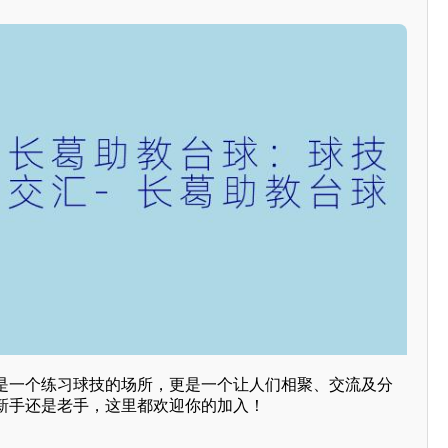
是一个练习球技的场所，更是一个让人们相聚、交流及分
新手还是老手，这里都欢迎你的加入！