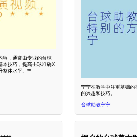
内容，通常由专业的台球
基本技巧，提高击球准确X
整体水平。**
宁宁在教学中注重基础的
的兴趣和技巧。
台球助教宁宁