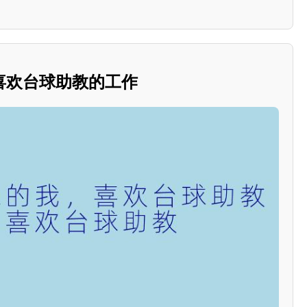
喜欢台球助教的工作