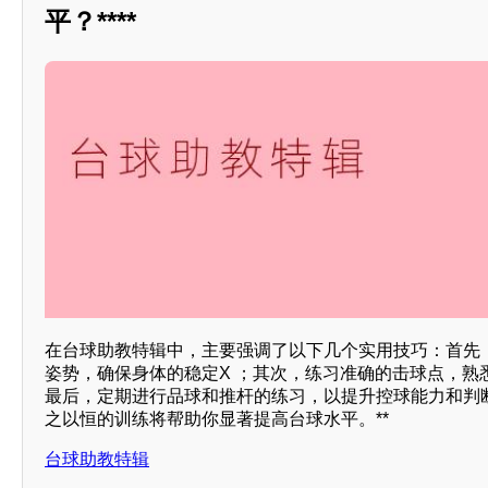
平？****
在台球助教特辑中，主要强调了以下几个实用技巧：首先
姿势，确保身体的稳定X ；其次，练习准确的击球点，熟
最后，定期进行品球和推杆的练习，以提升控球能力和判
之以恒的训练将帮助你显著提高台球水平。**
台球助教特辑