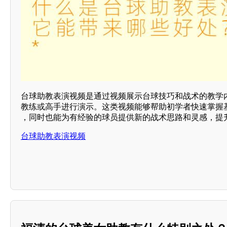
台球助教表演视频是通过视频展示台球技巧和战术的教学
教练或高手进行演示。这类视频能够帮助初学者快速掌握
，同时也能为有经验的球员提供新的战术思路和灵感，提升
台球助教表演视频