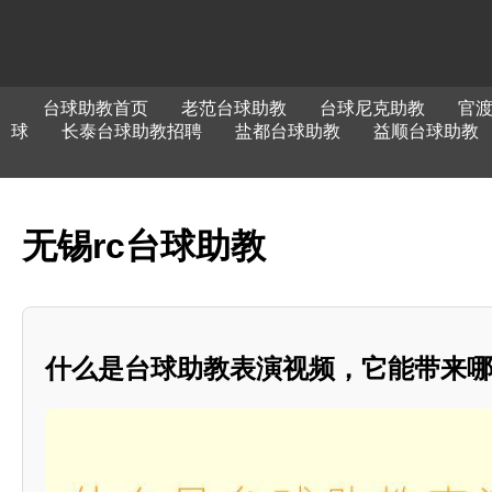
台球助教首页
老范台球助教
台球尼克助教
官
球
长泰台球助教招聘
盐都台球助教
益顺台球助教
无锡rc台球助教
什么是台球助教表演视频，它能带来哪些