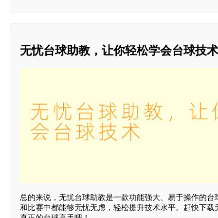
无忧台球助教，让你轻松学会台球技
总的来说，无忧台球助教是一款功能强大、易于操作的台
和比赛中都能够无忧无虑，轻松提升技术水平。赶快下载
真正的台球高手吧！