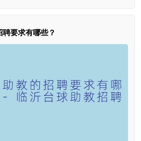
招聘要求有哪些？