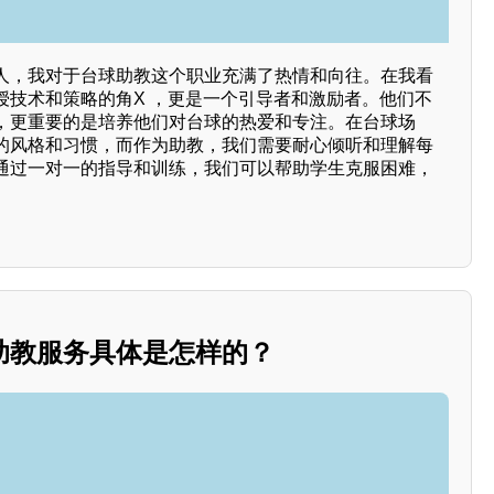
人，我对于台球助教这个职业充满了热情和向往。在我看
授技术和策略的角X ，更是一个引导者和激励者。他们不
，更重要的是培养他们对台球的热爱和专注。在台球场
的风格和习惯，而作为助教，我们需要耐心倾听和理解每
通过一对一的指导和训练，我们可以帮助学生克服困难，
助教服务具体是怎样的？