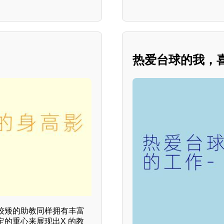
热爱台球的我，
较矮的助教同样拥有丰富
的重心来展现出X 的教