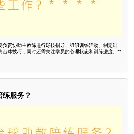
要负责协助主教练进行球技指导、组织训练活动、制定训
高台球技巧，同时还需关注学员的心理状态和训练进度。**
陪练服务？