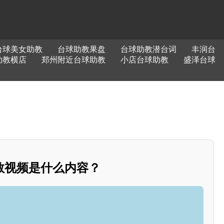
台球美女助教
台球助教果盘
台球助教潜台词
丰润台
助教横店
郑州附近台球助教
小店台球助教
盛泽台球
教视频是什么内容？