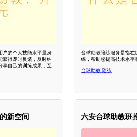
用户的个人技能水平量身
台球助教陪练服务是指在
能获得即时反馈，及时纠
练，帮助您提高技术水平
分享自己的训练成果，互
台球助教 陪练
流的新空间
六安台球助教班