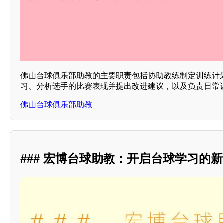
佛山台球俱乐部助教的主要职责包括协助教练制定训练计
习、分析选手的比赛表现并提出改进建议，以及负责日常训
佛山台球俱乐部助教
### 宏博台球助教：开启台球学习的