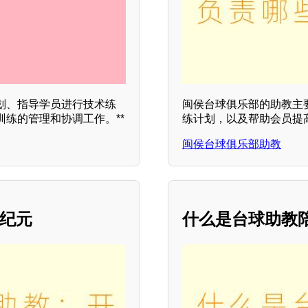
划、指导学员进行技术练
闽侯台球俱乐部的助教主
练的管理和协调工作。**
练计划，以及帮助会员提
闽侯台球俱乐部助教
新纪元
什么是台球助教