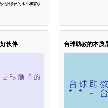
会根据学员的水平和需求
的好伙伴
台球助教的本质是什