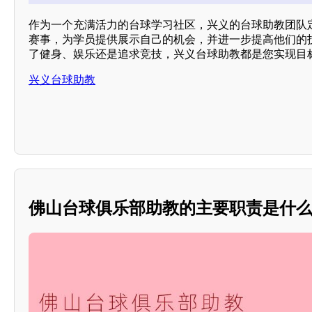
作为一个充满活力的台球学习社区，兴义的台球助教团队
赛事，为学员提供展示自己的机会，并进一步提高他们的
了健身、娱乐还是追求竞技，兴义台球助教都是您实现目
兴义台球助教
佛山台球俱乐部助教的主要职责是什么？*