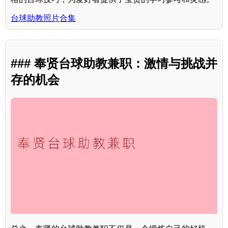
台球助教照片合集
### 奉贤台球助教兼职：激情与挑战并
存的机会