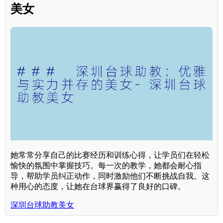
美女
她常常分享自己的比赛经历和训练心得，让学员们在轻松
愉快的氛围中掌握技巧。每一次的教学，她都会耐心指
导，帮助学员纠正动作，同时激励他们不断挑战自我。这
种用心的态度，让她在台球界赢得了良好的口碑。
深圳台球助教美女