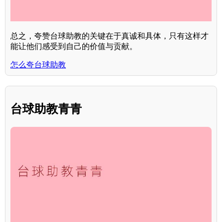
总之，夸赞台球助教的关键在于真诚和具体，只有这样才
能让他们感受到自己的价值与贡献。
怎么夸台球助教
台球助教青青