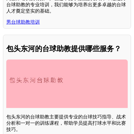
台球助教的专业培训，我们能够为培养出更多卓越的台球
人才奠定坚实的基础。
男台球助教培训
包头东河的台球助教提供哪些服务？
包头东河的台球助教主要提供专业的台球技巧指导、战术
分析和一对一的训练课程，帮助学员提高打球水平和比赛
技巧。