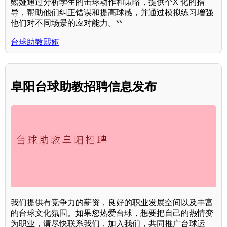
熙娅通过分析学生的击球动作和策略，提供个X 化的指
导，帮助他们纠正错误和提高球感，并通过模拟练习增强
他们对不同场景的应对能力。**
台球助教熙娅
阜阳台球助教招聘信息发布
我们提供有竞争力的薪资，良好的职业发展空间以及丰富
的台球文化氛围。如果您热爱台球，想要把自己的热情变
为职业，请尽快联系我们，加入我们，共同推广台球运