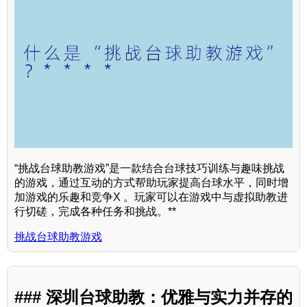
“挑战台球助教游戏”是一款结合台球技巧训练与趣味挑战
的游戏，通过互动的方式帮助玩家提高台球水平，同时增
加游戏的乐趣和竞争X 。玩家可以在游戏中与虚拟助教进
行切磋，完成各种任务和挑战。**
挑战台球助教游戏
### 深圳台球助教：优雅与实力并存的