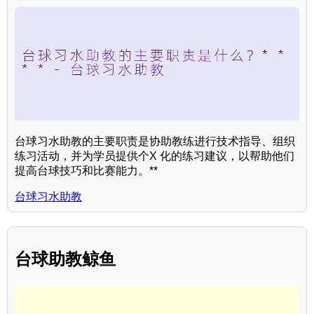
台球习水助教的主要职责是协助教练进行技术指导、组织
练习活动，并为学员提供个X 化的练习建议，以帮助他们
提高台球技巧和比赛能力。**
台球习水助教
台球助教鲸鱼