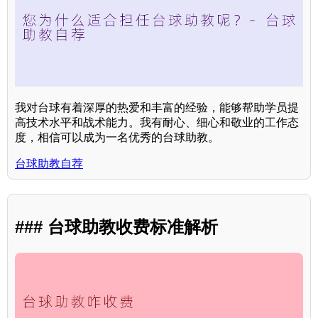
我对台球有着深厚的热爱和丰富的经验，能够帮助学员提
高技术水平和战术能力。我有耐心、细心和敬业的工作态
度，相信可以成为一名优秀的台球助教。
台球助教自荐
### 台球助教收费标准解析