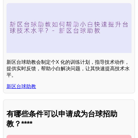
新区台球助教会制定个X 化的训练计划，指导技术动作，
提供实时反馈，帮助小白解决问题，让其快速提高技术水
平。
新区台球助教
有哪些条件可以申请成为台球招助
教？****