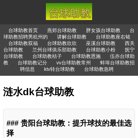
台球助教首页
燕郊台球助教
胖女孩台球助教
台
球助教招聘男杭州的
讲解台球助教
台球助教座右铭
台球助教双福
台球助教欣欣
巫溪台球助教
西关
台球助教
兰州台球俱乐部助教
台球助教小粉
抚宁
台球助教
台球助教桔子
台球助教恩施
伍亦台球助
教
台球助教记分
vv台球助教常州
蚌埠台球助教招
聘信息
ktv转台球助教
台球助教急聘
涟水dk台球助教
### 贵阳台球助教：提升球技的最佳选
择