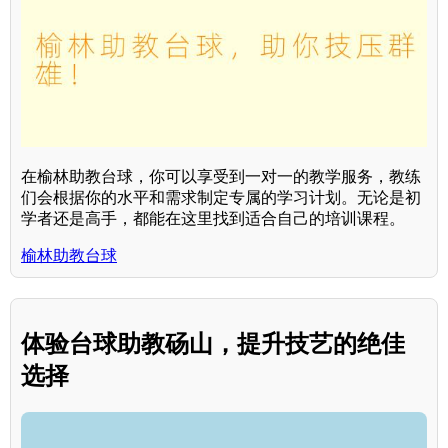
在榆林助教台球，你可以享受到一对一的教学服务，教练
们会根据你的水平和需求制定专属的学习计划。无论是初
学者还是高手，都能在这里找到适合自己的培训课程。
榆林助教台球
体验台球助教砀山，提升技艺的绝佳
选择