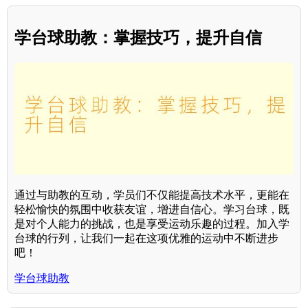
学台球助教：掌握技巧，提升自信
通过与助教的互动，学员们不仅能提高技术水平，更能在
轻松愉快的氛围中收获友谊，增进自信心。学习台球，既
是对个人能力的挑战，也是享受运动乐趣的过程。加入学
台球的行列，让我们一起在这项优雅的运动中不断进步
吧！
学台球助教