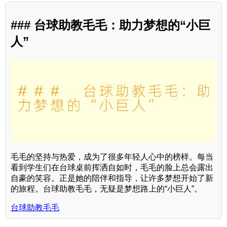
### 台球助教毛毛：助力梦想的“小巨
人”
毛毛的坚持与热爱，成为了很多年轻人心中的榜样。每当
看到学生们在台球桌前挥洒自如时，毛毛的脸上总会露出
自豪的笑容。正是她的陪伴和指导，让许多梦想开始了新
的旅程。台球助教毛毛，无疑是梦想路上的“小巨人”。
台球助教毛毛