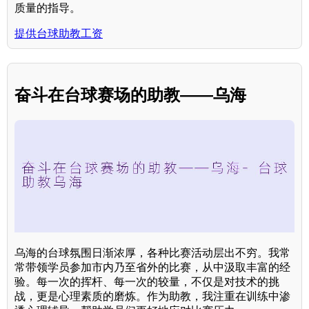
质量的指导。
提供台球助教工资
奋斗在台球赛场的助教——乌海
乌海的台球氛围日渐浓厚，各种比赛活动层出不穷。我常
常带领学员参加市内乃至省外的比赛，从中汲取丰富的经
验。每一次的挥杆、每一次的较量，不仅是对技术的挑
战，更是心理素质的磨炼。作为助教，我注重在训练中渗