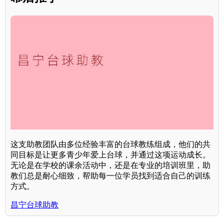
这支助教团队由多位经验丰富的台球教练组成，他们的共
同目标是让更多青少年爱上台球，并通过这项运动成长。
无论是在学校的课余活动中，还是在专业的培训班里，助
教们总是耐心细致，帮助每一位学员找到适合自己的训练
方式。
昌宁台球助教