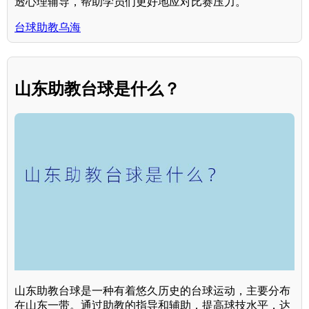
透心理辅导，帮助学员们更好地应对比赛压力。
台球助教乌海
山东助教台球是什么？
山东助教台球是一种有着悠久历史的台球运动，主要分布
在山东一带。通过助教的指导和辅助，提高球技水平，达