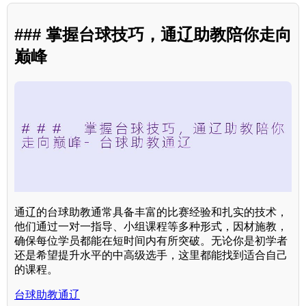
### 掌握台球技巧，通辽助教陪你走向
巅峰
通辽的台球助教通常具备丰富的比赛经验和扎实的技术，
他们通过一对一指导、小组课程等多种形式，因材施教，
确保每位学员都能在短时间内有所突破。无论你是初学者
还是希望提升水平的中高级选手，这里都能找到适合自己
的课程。
台球助教通辽