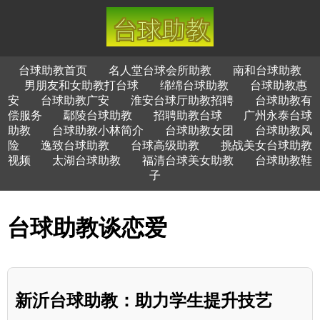
台球助教首页
名人堂台球会所助教
南和台球助教
男朋友和女助教打台球
绵绵台球助教
台球助教惠
安
台球助教广安
淮安台球厅助教招聘
台球助教有
偿服务
鄢陵台球助教
招聘助教台球
广州永泰台球
助教
台球助教小林简介
台球助教女团
台球助教风
险
逸致台球助教
台球高级助教
挑战美女台球助教
视频
太湖台球助教
福清台球美女助教
台球助教鞋
子
台球助教谈恋爱
新沂台球助教：助力学生提升技艺