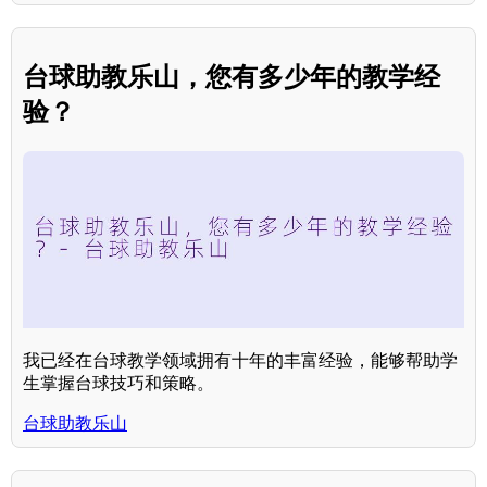
台球助教乐山，您有多少年的教学经
验？
我已经在台球教学领域拥有十年的丰富经验，能够帮助学
生掌握台球技巧和策略。
台球助教乐山