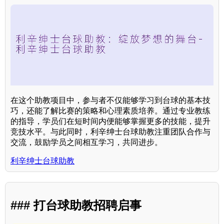
在这个助教项目中，参与者不仅能够学习到台球的基本技
巧，还能了解比赛的策略和心理素质培养。通过专业教练
的指导，学员们在短时间内便能够掌握更多的技能，提升
竞技水平。与此同时，利辛绅士台球助教注重团队合作与
交流，鼓励学员之间相互学习，共同进步。
利辛绅士台球助教
### 打台球助教招聘启事