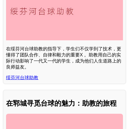
在绥芬河台球助教的指导下，学生们不仅学到了技术，更
懂得了团队合作、自律和毅力的重要X 。助教用自己的实
际行动影响了一代又一代的学生，成为他们人生道路上的
良师益友。
绥芬河台球助教
在郓城寻觅台球的魅力：助教的旅程