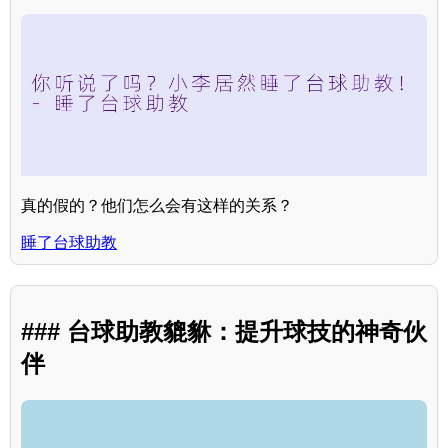
真的假的？他们怎么会有这样的关系？
睡了台球助教
### 台球助教貔貅：提升球技的神奇伙
伴