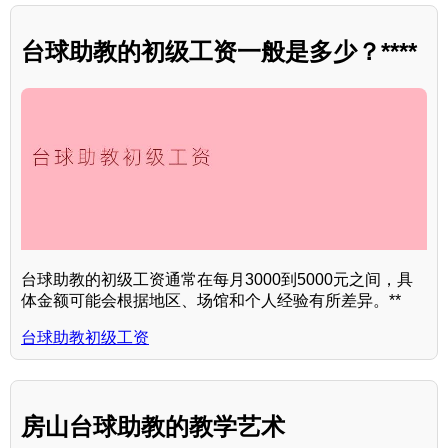
台球助教的初级工资一般是多少？****
台球助教的初级工资通常在每月3000到5000元之间，具
体金额可能会根据地区、场馆和个人经验有所差异。**
台球助教初级工资
房山台球助教的教学艺术