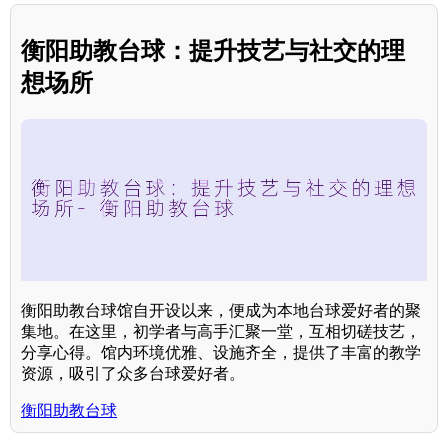
衡阳助教台球：提升技艺与社交的理
想场所
衡阳助教台球馆自开设以来，便成为本地台球爱好者的聚
集地。在这里，初学者与高手汇聚一堂，互相切磋技艺，
分享心得。馆内环境优雅、设施齐全，提供了丰富的教学
资源，吸引了众多台球爱好者。
衡阳助教台球