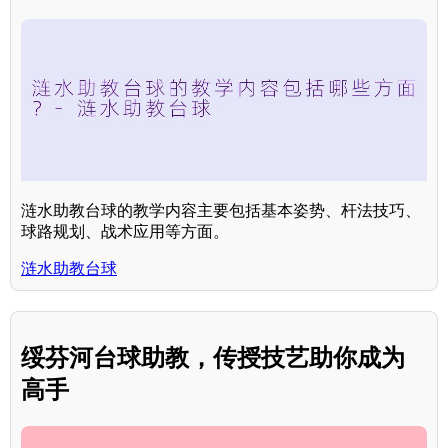
涟水助教台球的教学内容主要包括基本姿势、杆法技巧、
球路规划、战术应用等方面。
涟水助教台球
绥芬河台球助教，传授技艺助你成为
高手