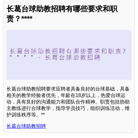
长葛台球助教招聘有哪些要求和职
责？****
长葛台球助教招聘要求应聘者具备良好的台球基础，具备
相关的教学经验者优先，年龄在18岁以上，热爱台球运
动，具有良好的沟通能力和团队合作精神。职责包括协助
主教练进行台球教学，指导学员技巧，组织训练活动，维
护训练秩序等。**
长葛台球助教招聘