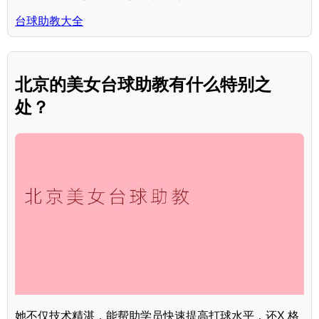
台球助教大全
北京的美女台球助教有什么特别之
处？
她不仅技术精湛，能帮助学员快速提高打球水平，还X 格