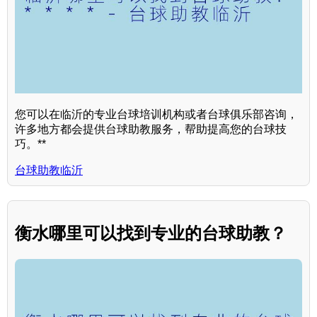
您可以在临沂的专业台球培训机构或者台球俱乐部咨询，
许多地方都会提供台球助教服务，帮助提高您的台球技
巧。**
台球助教临沂
衡水哪里可以找到专业的台球助教？