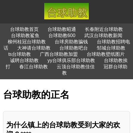
台球助教首页
台球助教昭通
长春附近台球助教
台球助教鲨鱼
台球助教600
武汉台球助教新闻
柳州桂冠台球助教
台球房助教骗钱
台球助教招聘电
话
大神请台球助教
台球助教吧台
邹城台球助教
ts台球助教
广西台球助教加盟
台球助教壁纸图片
诚聘台球助教
yy台球俱乐部台球助教
台球助教挨
打
春江台球助教
云顶台球助教佳佳
冠群台球助
教
台球助教的正名
为什么镇上的台球助教受到大家的欢