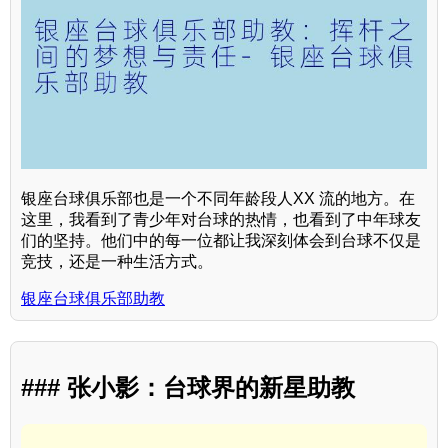
银座台球俱乐部也是一个不同年龄段人XX 流的地方。在
这里，我看到了青少年对台球的热情，也看到了中年球友
们的坚持。他们中的每一位都让我深刻体会到台球不仅是
竞技，还是一种生活方式。
银座台球俱乐部助教
### 张小影：台球界的新星助教