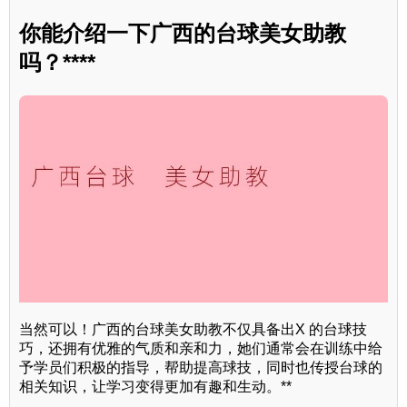
你能介绍一下广西的台球美女助教
吗？****
当然可以！广西的台球美女助教不仅具备出X 的台球技
巧，还拥有优雅的气质和亲和力，她们通常会在训练中给
予学员们积极的指导，帮助提高球技，同时也传授台球的
相关知识，让学习变得更加有趣和生动。**