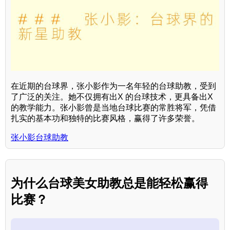
在近期的台球界，张小影作为一名年轻的台球助教，受到
了广泛的关注。她不仅拥有出X 的台球技术，更具备出X
的教学能力。张小影曾是当地台球比赛的常胜将军，凭借
扎实的基本功和独特的比赛风格，赢得了许多荣誉。
张小影台球助教
为什么台球美女助教总是能轻松赢得
比赛？