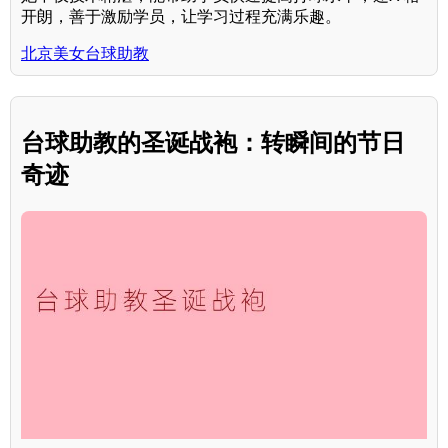
开朗，善于激励学员，让学习过程充满乐趣。
北京美女台球助教
台球助教的圣诞战袍：转瞬间的节日
奇迹