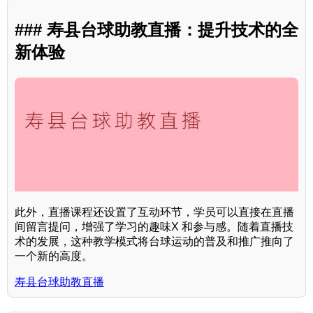
### 寿县台球助教直播：提升技术的全
新体验
此外，直播课程还设置了互动环节，学员可以直接在直播
间留言提问，增强了学习的趣味X 和参与感。随着直播技
术的发展，这种教学模式将台球运动的普及和推广推向了
一个新的高度。
寿县台球助教直播