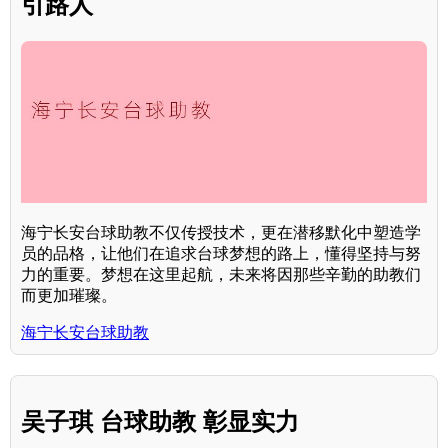
引路人
海宁长安台球助教不仅传授技术，更在潜移默化中塑造学
员的品格，让他们在追求台球梦想的路上，懂得坚持与努
力的重要。梦想在这里起航，未来将因那些辛勤的助教们
而更加璀璨。
海宁长安台球助教
吴子琪 台球助教 彰显实力