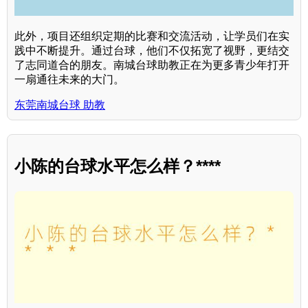
此外，项目还组织定期的比赛和交流活动，让学员们在实
践中不断提升。通过台球，他们不仅拓宽了视野，更结交
了志同道合的朋友。南城台球助教正在为更多青少年打开
一扇通往未来的大门。
东莞南城台球 助教
小陈的台球水平怎么样？****