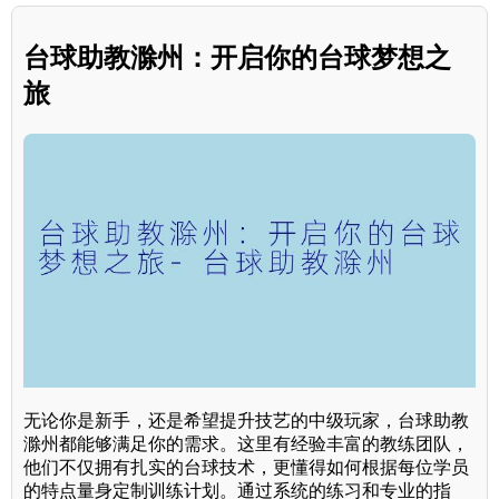
台球助教滁州：开启你的台球梦想之
旅
无论你是新手，还是希望提升技艺的中级玩家，台球助教
滁州都能够满足你的需求。这里有经验丰富的教练团队，
他们不仅拥有扎实的台球技术，更懂得如何根据每位学员
的特点量身定制训练计划。通过系统的练习和专业的指