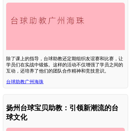
除了课上的指导，台球助教还定期组织友谊赛和比赛，让
学员们在实战中锻炼。这样的活动不仅增强了学员之间的
互动，还培养了他们的团队合作精神和竞技意识。
台球助教广州海珠
扬州台球宝贝助教：引领新潮流的台
球文化