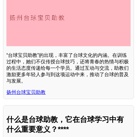
“台球宝贝助教”的出现，丰富了台球文化的内涵。在训练
过程中，她们不仅传授台球技巧，还将青春的热情与积极
的生活态度传递给每一个学员。通过互动与交流，助教们
激励更多年轻人参与到这项运动中来，推动了台球的普及
与发展。
扬州台球宝贝助教
什么是台球助教，它在台球学习中有
什么重要意义？****