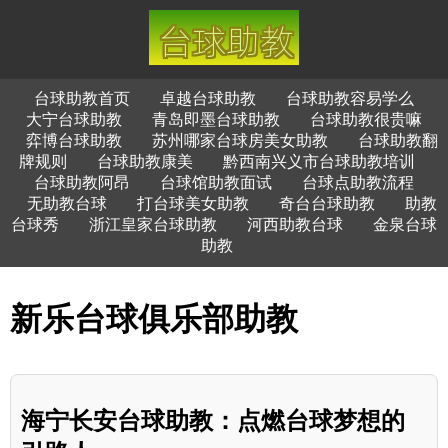
台球助教首页
卓越台球助教
台球助教容易学么
大宁台球助教
青岛即墨台球助教
台球助教很贵嘛
弈博台球助教
苏州哪家台球房美女助教
台球助教翻
牌规则
台球助教康美
黔西南兴义市台球助教培训
台球助教阿昂
台球馆助教面试
台球点助教流程
无助教台球
打台球美女助教
奇台台球助教
助教
台球秀
浙江皇家台球助教
河西助教台球
金泉台球
助教
新乐台球俱乐部助教
海宁长安台球助教：点燃台球梦想的