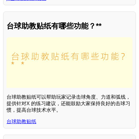
台球助教贴纸有哪些功能？**
台球助教贴纸可以帮助玩家记录击球角度、力道和弧线，
提供针对X 的练习建议，还能鼓励大家保持良好的击球习
惯，提高台球技术水平。
台球助教贴纸