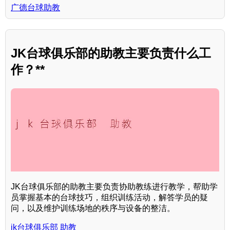
广德台球助教
JK台球俱乐部的助教主要负责什么工
作？**
JK台球俱乐部的助教主要负责协助教练进行教学，帮助学
员掌握基本的台球技巧，组织训练活动，解答学员的疑
问，以及维护训练场地的秩序与设备的整洁。
jk台球俱乐部 助教