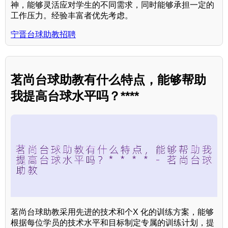
神，能够灵活应对学生的不同需求，同时能够承担一定的
工作压力。经验丰富者优先考虑。
宁晋台球助教招聘
茗尚台球助教有什么特点，能够帮助
我提高台球水平吗？****
茗尚台球助教采用先进的技术和个X 化的训练方案，能够
根据每位学员的技术水平和目标制定专属的训练计划，提