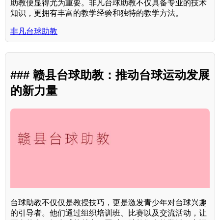
助教便显得尤为重要。非凡台球助教不仅具备专业的技术
知识，更拥有丰富的教学经验和独特的教学方法。
非凡台球助教
### 赣县台球助教：推动台球运动发展
的新力量
台球助教不仅仅是教授技巧，更是激发青少年对台球兴趣
的引导者。他们通过组织培训班、比赛以及交流活动，让