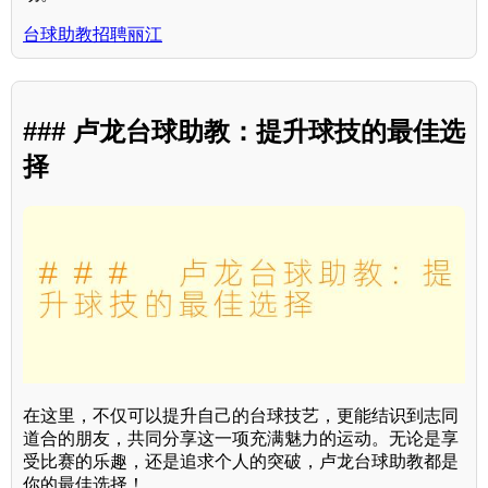
台球助教招聘丽江
### 卢龙台球助教：提升球技的最佳选
择
在这里，不仅可以提升自己的台球技艺，更能结识到志同
道合的朋友，共同分享这一项充满魅力的运动。无论是享
受比赛的乐趣，还是追求个人的突破，卢龙台球助教都是
你的最佳选择！