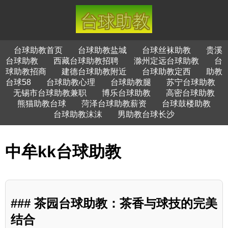
台球助教首页
台球助教盐城
台球丝袜助教
贵溪
台球助教
西藏台球助教招聘
滁州定远台球助教
台
球助教招商
建德台球助教附近
台球助教定西
助教
台球58
台球助教心理
台球助教腿
苏宁台球助教
无锡市台球助教兼职
博乐台球助教
高密台球助教
熊猫助教台球
菏泽台球助教薪资
台球鼓楼助教
台球助教沫沫
男助教台球长沙
中牟kk台球助教
### 茶园台球助教：茶香与球技的完美
结合