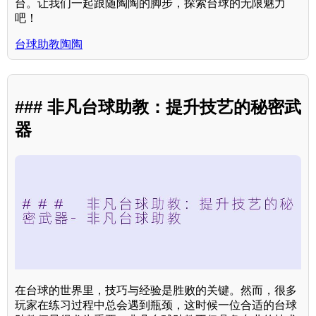
台。让我们一起跟随陶陶的脚步，探索台球的无限魅力
吧！
台球助教陶陶
### 非凡台球助教：提升技艺的秘密武
器
在台球的世界里，技巧与经验是胜败的关键。然而，很多
玩家在练习过程中总会遇到瓶颈，这时候一位合适的台球