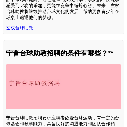
感受到比赛的乐趣，更能在竞争中锤炼心智。未来，左权
台球助教将继续推动台球文化的发展，帮助更多青少年在
球桌上追逐他们的梦想。
左权台球助教
宁晋台球助教招聘的条件有哪些？**
宁晋台球助教招聘要求应聘者热爱台球运动，有一定的台
球基础和教学能力，具备良好的沟通能力和团队合作精